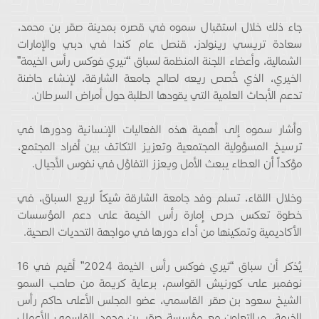
جاء ذلك خلال استقبال سموه في قصره بمدينة صقر بن محمد،
سعادة تريسي رينولدز، قنصل عام كندا في دبي والإمارات
الشمالية، وأعضاء اللجنة المنظمة لسباق “تيري فوكس رأس الخيمة”
الخيري، الذي خُصص ريعه لصالح جامعة الشارقة، لإنشاء حاضنة
تدعم الأبحاث العلمية التي يقودها الطلبة حول أمراض السرطان.
وأشار سموه إلى أهمية هذه الفعاليات الإنسانية ودورها في
ترسيخ المسؤولية المجتمعية وتعزيز التكاتف بين أفراد المجتمع،
مؤكداً أن العطاء يبعث الأمل ويعزز التفاؤل في نفوس الأجيال.
وخلال اللقاء، تسلم وفد جامعة الشارقة شيكاً لريع السباق، في
خطوة تعكس حرص إمارة رأس الخيمة على دعم المؤسسات
الأكاديمية وتمكينها من أداء دورها في مواجهة التحديات الصحية.
يُذكر أن سباق “تيري فوكس رأس الخيمة 2024” أقيم في 16
نوفمبر على كورنيش القواسم، برعاية كريمة من صاحب السمو
الشيخ سعود بن صقر القاسمي، عضو المجلس الأعلى حاكم رأس
الخيمة، وبالتعاون مع مؤسسة صقر بن محمد القاسمي للأعمال