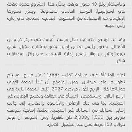
وباستثمار يبلغ 40 مليون درهم، يمثّل هذا المشروع خطوة مهمة
في استراتيجية التوسع العالمي للمجموعة، ويعزّز حضورها
الإقليمي مع الاستفادة من المنظومة الصناعية المتنامية في إمارة
رأس الخيمة.
وقد تم توقيع الاتفاقية خلال مراسم أُقيمت في مركز كومباس
للأعمال، بحضور رئيس مجلس إدارة مجموعة شايام ستيل، شري
بوروشوتام بيريوالا، ومدير إدارة المبيعات في راكز، مصطفى
شاكر.
تمتد المنشأة على مساحة تقارب 21,000 متر مربع، وسيتم
تطويرها على مرحلتين. ومن المتوقع أن تبدأ الوحدة الأولى
عملياتها خلال الربع الأول من عام 2027، تليها الوحدة الثانية في
الربع التالي. وستتخصص المنشأة في معالجة وتصنيع المعادن غير
الحديدية، بما في ذلك الرصاص والألمنيوم والنحاس، إلى جانب
إنتاج السبائك من السبائك غير الحديدية، بطاقة إنتاجية متوقعة
تتراوح بين 1,500 و2,000 طن شهرياً. ومن المتوقع أن توفر
حوالي 150 فرصة عمل عند التشغيل الكامل.