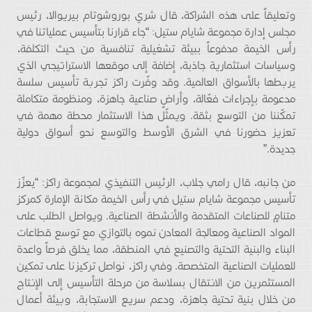
وتعليقاً على هذه الشراكة، قال شري بوروشوتام بيريوالا، رئيس
مجلس إدارة مجموعة شايام ستيل: “جاء قرارنا بتأسيس عملياتنا في
رأس الخيمة مدفوعاً ببيئة تشغيلية تنافسية من حيث التكلفة،
وسياسات استثمارية جاذبة، إضافة إلى موقعها الاستراتيجي الذي
يربطها بالأسواق العالمية. وقد وفّرت راكز تجربة تأسيس سلسة
مدعومة بإجراءات فعّالة، وأراضٍ صناعية جاهزة، ومنظومة متكاملة
تمكّننا من التوسع بثقة. ويمثّل هذا الاستثمار محطة مهمة في
تعزيز حضورنا في الشرق الأوسط والتوسع نحو أسواق دولية
جديدة.”
من جانبه، قال رامي جلاب، الرئيس التنفيذي لمجموعة راكز: “يعزّز
تأسيس مجموعة شايام ستيل في رأس الخيمة مكانة الإمارة كمركز
متنامٍ للصناعات المتقدمة والأنشطة الصناعية. ويواصل الطلب على
المواد الصناعية ومعالجة المعادن نموه بالتوازي مع توسع قطاعات
البناء والبنية التحتية والتصنيع في المنطقة، مما يخلق فرصاً واعدة
للعمليات الصناعية المتخصصة. وفي راكز، نواصل تركيزنا على تمكين
المستثمرين من الانتقال بسلاسة من مرحلة التأسيس إلى الإنتاج
من خلال بنية تحتية جاهزة، ودعم سريع الاستجابة، وبيئة أعمال