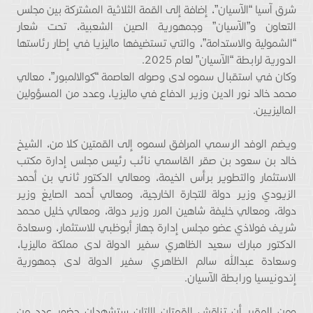
شرق آسيا “الآسيان”، إضافة إلى القمة الثلاثية المشتركة بين مجلس
التعاون و”الآسيان” وجمهورية الصين الشعبية، تحت شعار
“الشمولية والاستدامة”، والتي تستضيفها ماليزيا في إطار رئاستها
الدورية لرابطة “الآسيان” لعام 2025.
وكان في استقبال سموه لدى وصوله العاصمة “كوالالمبور”، معالي
محمد خالد نور الدين وزير الدفاع في ماليزيا، وعدد من المسؤولين
الماليزيين.
ويضم الوفد الرسمي المرافق لسموه إلى القمتين كلا من، الشيخ
خالد بن سعود بن صقر القاسمي نائب رئيس مجلس إدارة مكتب
الاستثمار والتطوير برأس الخيمة، ومعالي الدكتور ثاني بن أحمد
الزيودي وزير دولة للتجارة الخارجية، ومعالي أحمد الصايغ وزير
دولة، ومعالي خليفة شاهين المرر وزير دولة، ومعالي خليل محمد
شريف فولاذي عضو مجلس إدارة جهاز أبوظبي للاستثمار، وسعادة
الدكتور مبارك سعيد الظاهري سفير الدولة لدى مملكة ماليزيا،
وسعادة عبدالله سالم الظاهري سفير الدولة لدى جمهورية
إندونيسيا ورابطة الآسيان.
ومن المقرر أن تناقش القمتان اللتان ستشهدان حضور عدد من