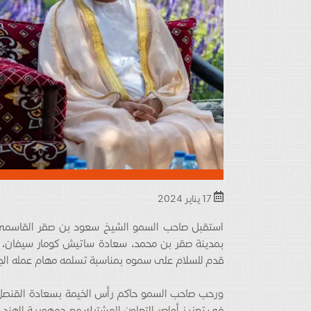
17 يناير 2024
استقبل صاحب السمو الشيخ سعود بن صقر القاسمي 
بمدينة صقر بن محمد، سعادة ساتيش كومار سيفان، ال
قدم للسلام على سموه بمناسبة تسلمه مهام عمله الج
ورحب صاحب السمو حاكم رأس الخيمة بسعادة القنصل ال
في تعزيز أواصر التعاون المشترك مع جمهورية الهند 