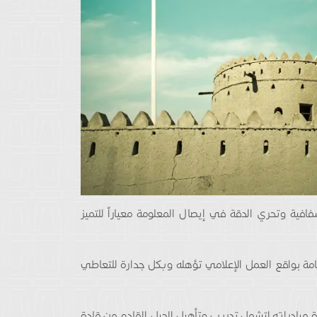
فافية وتحري الدقة في إيصال المعلومة معياراً للتميز
مة بواقع العمل الإعلامي تؤهله وبكل جدارة للتعاطي
رة مبادراته لتشمل تدريب وتأهيل الجيل القادم من قادة