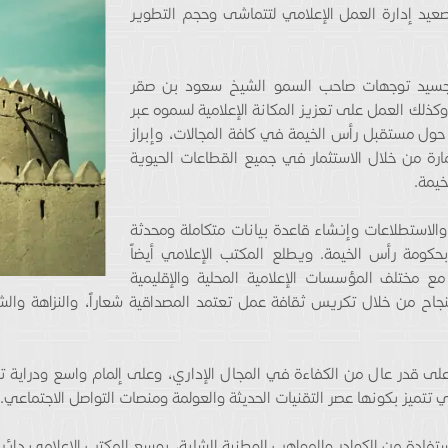
عيد إدارة العمل الإعلامي لتتماشى وحجم التطوير
تجسيد توجهات صاحب السمو الشيخ سعود بن صقر
وكذلك العمل على تعزيز المكانة الإعلامية لسموه عبر
حول مستقبل رأس الخيمة في كافة المجالات، وإبراز
رة من خلال الاستثمار في جميع القطاعات الحيوية
خيمة.
ة والاستطلاعات وإنشاء قاعدة بيانات متكاملة ومحدثة
بحكومة رأس الخيمة. ويطلع المكتب الإعلامي أيضاً
ع مختلف المؤسسات الإعلامية المحلية والإقليمية
النجاح من خلال تكريس ثقافة عمل تعتمد المصداقية شعاراً، والنزاهة والش
لى قدر عال من الكفاءة في المجال الإداري، وعلى إلمام واسع ودراية تا
ي تتميز بكونها عصر التقنيات الحديثة والعولمة ومنصات التواصل الاجتماعي.
لاستفادة من الكوادر والمواهب الوطنية الشابة، يوسع المكتب الإعلامي دائ