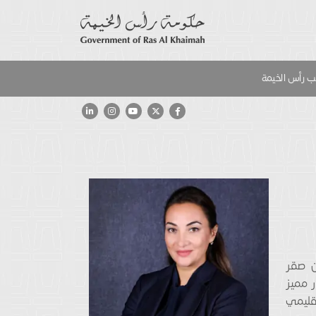
 رأس الخيمة
ن صقر
 مميز
قليمي