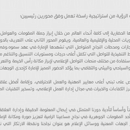
الرؤية من استراتيجية راسخة تعمل وفق محورين رئيسيين؛
ا الحضارية إلى كافة أنحاء العالم من خلال إبراز جملة المقومات والعوامل
ت المحلية والإقليمية والعالمية. ويقوم المحور الثاني على التعريف بال
ازات ومحطات النجاح المتواصل التي تشهدها الإمارة في عهد سموه.وفي 
طط التنفيذية للتواصل التي تكفل أعلى درجات ومستويات التنسيق والتناغم
ستفادة من مختلف منصات التواصل الإعلامي لإبراز مكانة رأس الخيمة والتعر
ياحي والبيئي والثقافي بما يؤكد الحضور المميز للإمارة كإحدى الوجهات ا
حرص على تبني أعلى معايير المهنية والعمل الاحترافي، وإقامة أفضل علاق
لكفاءات والخبرات في مجال إدارة العمل الإعلامي، وتسخير التقنيات المب
 وأساساً لتأدية دورنا المتمثل في إيصال المعلومة الدقيقة وإدارة العلاقة 
حد المقومات الجوهرية في نجاح مساعينا الرامية لتعزيز صورة ومكانة الإمار
 الجهات المعنية ووسائل الإعلام هو عنوان نجاحنا ونقطة الارتكاز التي 