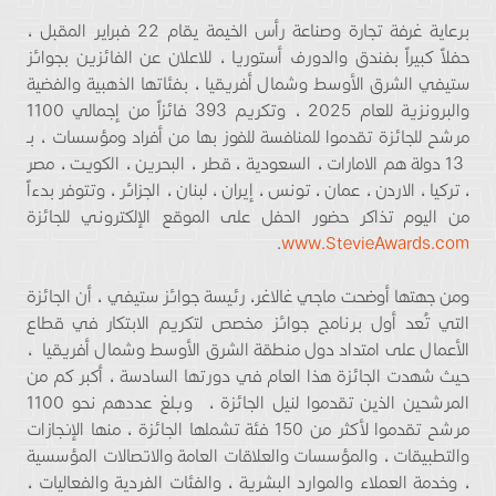
برعاية غرفة تجارة وصناعة رأس الخيمة يقام 22 فبراير المقبل ،
حفلاً كبيراً بفندق والدورف أستوريا ، للاعلان عن الفائزين بجوائز
ستيفي الشرق الأوسط وشمال أفريقيا ، بفئاتها الذهبية والفضية
والبرونزية للعام 2025 ، وتكريم 393 فائزاً من إجمالي 1100
مرشح للجائزة تقدموا للمنافسة للفوز بها من أفراد ومؤسسات ، بـ
13 دولة هم الامارات ، السعودية ، قطر ، البحرين ، الكويت ، مصر
، تركيا ، الاردن ، عمان ، تونس ، إيران ، لبنان ، الجزائر ، وتتوفر بدءاً
من اليوم تذاكر حضور الحفل على الموقع الإلكتروني للجائزة
.
www.StevieAwards.com
ومن جهتها أوضحت ماجي غالاغر، رئيسة جوائز ستيفي ، أن الجائزة
التي تُعد أول برنامج جوائز مخصص لتكريم الابتكار في قطاع
الأعمال على امتداد دول منطقة الشرق الأوسط وشمال أفريقيا ،
حيث شهدت الجائزة هذا العام في دورتها السادسة ، أكبر كم من
المرشحين الذين تقدموا لنيل الجائزة ، وبلغ عددهم نحو 1100
مرشح تقدموا لأكثر من 150 فئة تشملها الجائزة ، منها الإنجازات
والتطبيقات ، والمؤسسات والعلاقات العامة والاتصالات المؤسسية
، وخدمة العملاء والموارد البشرية ، والفئات الفردية والفعاليات ،