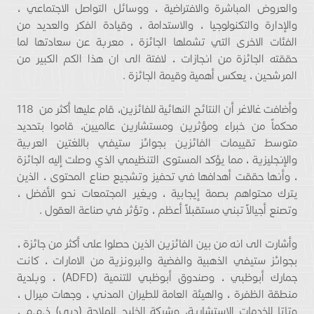
والعروض المباشرة والافتراضية ، ووسائل التواصل الاجتماعي ،
والإدارة والتكنولوجيا ، والاستدامة ، وقيادة الفكر والعديد من
الفئات الاخرى التي تشملها الجائزة ، معربة عن سعادتها لما
حققته الجائزة من انجازات ، لافتة الى ان هذا الكم الكبير من
المرشحين ، يعكس أهمية وقيمة الجائزة .
وأضافت غالاغر أن النتائج النهائية للفائزين، قام عليها أكثر من 118
محكماً من خبراء ومؤثرين ومستشارين عالميين، قاموا بتحديد
متوسط ​​تقييمات الفائزين بجوائز ستيفي باللغتين العربية
والإنجليزية ، مما يؤكد المستوى التنظيمي الذي وصلت إليه الجائزة
، وأنها حققت أهدافها في تحفيز وتشجيع صناع المحتوى ، الذين
يترك محتواهم بصمة إيجابية ، ويغير المجتمعات نحو الأفضل ،
وتصنع أجيالاً تبني مستقبلاً أعظم ، وتؤثر في صناعة العقول .
وأشارت الى انه من بين الفائزين الذين حصلوا على أكثر من جائزة ،
بجوائز ستيفي الذهبية والفضية والبرونزية من الامارات ، كانت
جمارك أبوظبي ، وصندوق أبوظبي للتنمية (ADFD) ، وبلدية
منطقة الظفرة ، والهيئة العامة للطيران المدني ، وجهات ميرال ،
وتاتا للخدمات الاستشارية، وشركة الخليج للملاحة (دبي) ذ.م.م ،