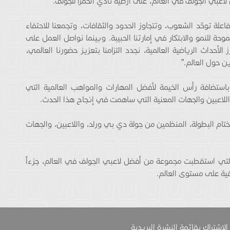
اعبي الجولف في العالم، على أرضية نادي الحمرا للجولف.
لة توحّد الشعوب، وتتجاوز الحدود والثقافات، وتجمعنا للاحتفاء
حة للنمو والابتكار في إمارتنا الحبيبة. وبينما نواصل العمل على
أحداث الرياضية العالمية، نجدد التزامنا بتعزيز حضورنا العالمي،
ن حول العالم.”
ستضافة رأس الخيمة لأفضل المهارات والمواهب العالمية التي
اللاعبين والجهات المعنية التي ساهمت في إنجاح هذا الحدث.
م البطولة، المنظمين من جولة دي بي ورلد، واللاعبين، والجهات
 التي استقطبت مجموعة من أفضل لاعبي الجولف في العالم، جزءاً
فية على مستوى العالم.
الاشتراك بقائمة النشرة البريدية