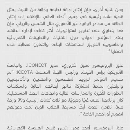
ومن ناحية أخرى، فإن إنتاج طاقة نظيفة وخالية من التلوث يمثل
قضية ملحة رئيسية في جميع أنحاء العالم. بالإضافة إلى إنتاج
الطاقة من مصادر الوقود غير الأحفوري مثل الشمس والرياح، فإن
هذا ينطوي على تطوير استراتيجيات أكثر كفاءة لإدارة الطاقة.
يفتح المؤتمر الدولي حول التقنيات والتطبيقات الكهربائية
والحاسوبية الطريق للمناقشات البناءة والتعاون لمعالجة هذه
القضايا “.
علق البروفيسور معين تكروري، مدير ICONECT، والجامعة
الأمريكية براس الخيمة، ورئيس اللجنة المنظمة ICECTA: “تم
تصميم المؤتمر لتزويد المهندسين والمهنيين والأكاديميين
والباحثين بمنصة لمشاركة نتائج أبحاثهم الحالية واستكشاف
التطورات الأخيرة والممارسات الحالية واتجاهات البحث المستقبلية.
كان برنامجنا الفني غنيًا وحيويًا، مع ثلاث كلمات رئيسية و99 ورقة
فنية. تضمن الحدث أيضًا مسابقة للطلاب الذين تمت دعوتهم
لتقديم أوراقهم الخاصة “.
علق البروفيسور أمجد عمر، رئيس قسم الهندسة الكهربائية