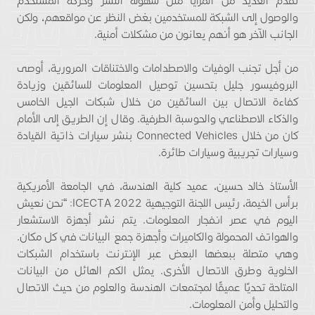
تقدم العديد من المزايا مثل سهولة النشر وحركة المستخدم
والوصول إلى الشبكة للمستخدمين بغض النظر عن مواقعهم، ولكن
الجانب الآخر هو أنهم يعانون من مشكلات أمنية.
من أجل تجنب الوفيات والاصطدامات والاختناقات المرورية، أوصى
البروفيسور جليل بتحسين توصيل المعلومات للسائقين وزيادة
كفاءة الاتصال بين السائقين من خلال شبكات الجيل الخامس
والذكاء الاصطناعي والحوسبة الطرفية. وقال إن الطريق إلى الأمام
كان من خلال Connected Vehicles بنشر سيارات ذاتية القيادة
وسيارات تجريبية وسيارات طائرة.
الأستاذ خالد حسين، عميد كلية الهندسة، في الجامعة الأمريكية
برأس الخيمة، رئيس اللجنة التوجيهية ICECTA 2022: “نحن نعيش
اليوم في عصر انفجار المعلومات. يتم نشر أجهزة الاستشعار
والهواتف المحمولة والكاميرات وأجهزة جمع البيانات في كل مكان.
وهي متصلة ببعضها البعض عبر الإنترنت باستخدام الشبكات
الخلوية وطرق الاتصال الأخرى. يمثل الكم الهائل من البيانات
المتاحة تحديًا عميقًا لمجتمعات الهندسة والعلوم من حيث الاتصال
والتحليل وأمن المعلومات.