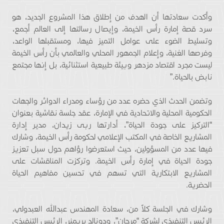
وأكدت سعادتها أن الهدف من إطلاق هذا المشروع الجديد، هو
سرد قصة إمارة رأس الخيمة، وإيصال رسالتها إلى العالم أجمع،
وتسليط الضوء على عوامل التميز فيها، ومستقبلها الواعد،
وفرصها الغنية، وإعلام الجمهور المحلي والعالمي بأن رأس الخيمة
ليست مجرد اقتصاد مزدهر وبيئة طبيعية استثنائية، بل إنها مجتمع
نابض بالحياة.”
وتضمن الحدث الذي حضره عدد من رؤساء ومدراء الدوائر والجهات
الحكومية المحلية والاتحادية في الإمارة، عقد جلسة نقاشية بعنوان
“التركيز على جودة الحياة”، أدارتها ربى زيدان، مدير إدارة
المشاريع الخاصة في المكتب الإعلامي لحكومة رأس الخيمة، وشارك
فيها عدد من المسؤولين، حيث استعرضوا رؤاهم حول سبل تعزيز
جودة الحياة في إمارة رأس الخيمة. وتركزت المناقشات على
المشاريع الابتكارية التي تسهم في تحسين مفاهيم الحياة
الحضرية.
وشارك في الجلسة كلاً من، سعادة المهندس عبدالله العبدولي،
الرئيس التنفيذي لشركة “مرجان”، ودونالد بريمنر، الرئيس التنفيذي