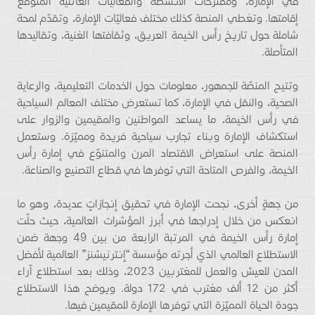
في الإمارة، ومقترحات الأنشطة والفعاليات العائلية المتوقع
إقامتها. وتغطي المنصة كذلك مختلف فعاليّات الإمارة، وتقدّم لمحة
شاملة حول تاريخ رأس الخيمة العريق، وثقافتها الغنية، وتقاليدها
المتأصلة.
وتتيح المنصّة للجمهور، معلومات حول الخدمات التعليمية، والرعاية
الصحية، والنقل في الإمارة، كما تستعرض مختلف المعالم السياحية
في رأس الخيمة، ما يساعد المواطنين والمقيمين والزوار على
استكشاف الإمارة وبناء تجارب سياحية فريدة ومميّزة. وستعمل
المنصة على استعراض الاقتصاد المرن والمتنوّع في إمارة رأس
الخيمة، والفرص المتاحة التي توفرها في قطاع التصنيع والصناعة.
من جهةٍ أخرى، نجحت الإمارة في تحقيق إنجازاتٍ عديدة، وهو ما
انعكس من خلال إدراجها في أبرز المؤشرات العالمية، حيث حلّت
إمارة رأس الخيمة في المرتبة الرابعة من بين 49 وجهة ضمن
الاستطلاع العالمي الذي أجرته مؤسسة “إنترنيشنز” العالمية لأفضل
المدن للعيش والعمل للمغتربين 2023، وذلك بعد استطلاع آراء
أكثر من 12 ألف مغترب في 172 دولة. ويوضح هذا الاستطلاع
جودة الحياة المميّزة التي توفرها الإمارة للمقيمين فيها.