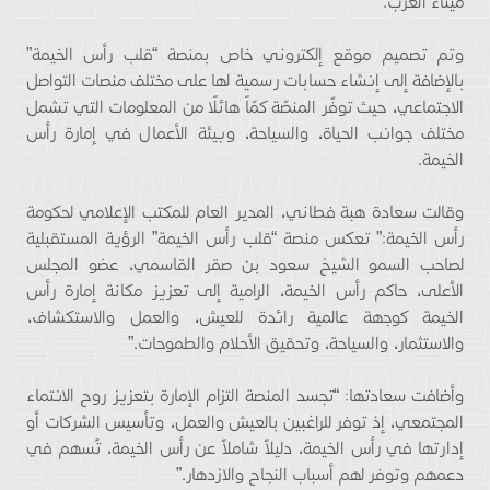
ميناء العرب.
وتم تصميم موقع إلكتروني خاص بمنصة “قلب رأس الخيمة”
بالإضافة إلى إنشاء حسابات رسمية لها على مختلف منصات التواصل
الاجتماعي، حيث توفّر المنصّة كمّاً هائلًا من المعلومات التي تشمل
مختلف جوانب الحياة، والسياحة، وبيئة الأعمال في إمارة رأس
الخيمة.
وقالت سعادة هبة فطاني، المدير العام للمكتب الإعلامي لحكومة
رأس الخيمة:” تعكس منصة “قلب رأس الخيمة” الرؤية المستقبلية
لصاحب السمو الشيخ سعود بن صقر القاسمي، عضو المجلس
الأعلى، حاكم رأس الخيمة، الرامية إلى تعزيز مكانة إمارة رأس
الخيمة كوجهة عالمية رائدة للعيش، والعمل والاستكشاف،
والاستثمار، والسياحة، وتحقيق الأحلام والطموحات.”
وأضافت سعادتها: “تجسد المنصة التزام الإمارة بتعزيز روح الانتماء
المجتمعي، إذ توفر للراغبين بالعيش والعمل، وتأسيس الشركات أو
إدارتها في رأس الخيمة، دليلاً شاملاً عن رأس الخيمة، تُسهم في
دعمهم وتوفر لهم أسباب النجاح والازدهار.”