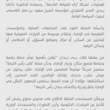
للعمليات، لشركة “راك للضيافة القابضة”، وسعادة الدكتورة ناتاشا
ريدج، المدير التنفيذي، لمؤسسة الشيخ سعود بن صقر القاسمي
لبحوث السياسة العامة.
وتُسلّط المنصة الضوء على المجتمعات المحلية، والمؤسسات
التعليمية في الإمارة، وتقدّم مجموعة من الخيارات المتوفرة فيها
للباحثين عن السكن، أو مراكز ومواقع للتسوّق، أو المطاعم، أو
وسائل الترفيه.
من جهتها قالت ربى زيدان: “نؤمن بأهمية توفّر منصة رقمية
وشاملة لجميع سكان وزوار الإمارة، وبأن منصة “قلب رأس الخيمة”
ستصبح شريكاً موثوقاً للمقيمين في الإمارة، ممّن يبحثون عن
خوض تجارب جديدة، وكذلك الوافدين الجدد الساعين إلى
استكشافها، مؤكدة أن هذه المنصة ستضمن للجمهور التنقّل في
الإمارة بثقةٍ وحريّة واكتشاف جمال رأس الخيمة.”
ويمكّن لمستخدمي المنصّة الاطّلاع على محتوى متنوّع يشمل آخر
الأخبار عن المبادرات الحكومية، وأبرز التطورات والمستجدات الجارية