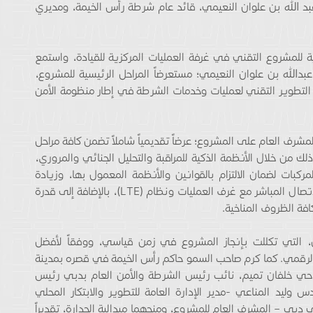
بد الله بن علوان النعيمي، قائد عام شرطة رأس الخيمة، ومديري
للمشروع التقني في غرفة العمليات المركزية للقيادة، واستمع
لله بن علوان النعيمي؛ مستعرضاً المراحل الرئيسية للمشروع،
ل التطوير التقني لعمليات وخدمات الشرطة في إطار منظومة الأمن
شرف العام على المشروع؛ عرضاً تقديمياً شاملاً تضمن كافة مراحل
ذلك من خلال الأنظمة الذكية للمراقبة والتحليل الجنائي والمروري،
مركبات لضمان الالتزام بالقوانين والأنظمة المعمول بها، وزيادة
مستوى الشعور بالأمان على الطريق، وكذلك تقنية الاتصال المباشر مع غرف العمليات ونظام (LTE)، بالإضافة إلى قدرة
 التي تكللت بإنجاز المشروع في زمن قياسي، ووفقاً لأفضل
ن الرقمي. كما كرم صاحب السمو حاكم رأس الخيمة في قصره بمدينة
ضاحي خلفان تميم، نائب رئيس الشرطة والأمن العام بدبي رئيس
وليد المناعي -مدير الإدارة العامة للتطوير والابتكار المحلي
دبي – المشرف العام للمشروع، ومنحهما ميدالية الجدارة، تقديراً