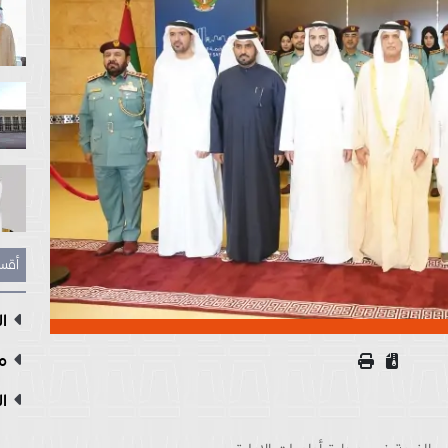
أقس
ال
مع
ال