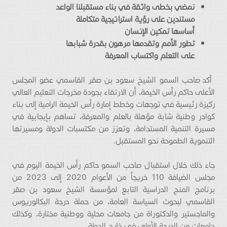
نمضي بخطى واثقة في بناء مستقبلنا الواعد
مستندين على رؤية استراتيجية متكاملة
أساسها تمكين الإنسان
تطور الأمم وتقدمها مرهون بقدرة شبابها
على التعلم واكتساب المعرفة
أكد صاحب السمو الشيخ سعود بن صقر القاسمي عضو المجلس
الأعلى حاكم رأس الخيمة، أن الارتقاء بجودة مخرجات التعليم العالي
ركيزة رئيسية في توجهات وخطط إمارة رأس الخيمة الرامية إلى بناء
كوادر وطنية شابة مؤهلة بالعلم والمعرفة، تساهم بإيجابية في
مسيرة التنمية المستدامة، وتعزز من مكتسبات الدولة ومسيرتها
التنموية الطموحة نحو المستقبل.
جاء ذلك خلال استقبال صاحب السمو حاكم رأس الخيمة اليوم في
مجلس الضيافة 110 خريجاً من الأعوام 2020 إلى 2023 من
برنامج المنح الدراسية التابع لمؤسسة الشيخ سعود بن صقر
القاسمي لبحوث السياسة العامة، من حملة درجة البكالوريوس
والماجستير والدكتوراة من جامعات محلية ووطنية مختارة، وكذلك
جامعات من الدرجة الأولى في خارج الدولة.