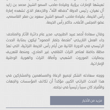
تعيشها الإمارات برؤية وقيادة صاحب السمو الشيخ محمد بن زايد
آل نهيان، رئيس الدولة “حفظه الله”، والازدهار الذي تشهده إمارة
رأس الخيمة، بقيادة صاحب السمو الشيخ سعود بن صقر القاسمي،
عضو المجلس الأعلى، حاكم رأس الخيمة.
وقال سعادة أحمد عبيد الطنيجي، مدير عام دائرة الآثار والمتاحف:
جاء العمل التاريخي “ملحمة جلفار الصمود” ليكون بمثابة الحدث
الرئيسي في الدورة الثانية من أيام رأس الخيمة التراثية، التي تعدّ
مظلة حاضنة لعناصر التراث الثقافي غير المادي، ومنصة للتعريف
بجماليات الموروث الشعبي وأصالة التراث والهوية الوطنية
الإماراتية.
ووجه سعادته الشكر لجميع الرعاة والمساهمين والمشاركين في
هذا الحدث التراثي الكبير، مؤكداً أن تكاتف المؤسسات والجهات
والأفراد كان سبباً رئيسياً في نجاحه.
مزيد من الأخبار