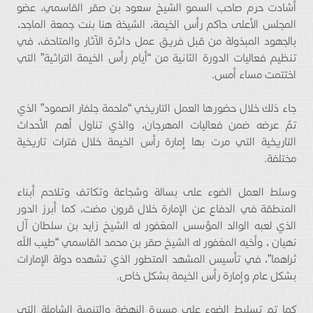
أشادت حرم صاحب السمو الشيخ سعود بن صقر القاسمي، عضو
المجلس الأعلى حاكم رأس الخيمة، الشيخة هنا بنت جمعة الماجد،
بالجهود المبذولة من قبل فريق عمل دائرة الآثار والمتاحف، في
تنظيم فعاليات الدورة الثانية من “أيام رأس الخيمة التراثية” التي
اختتمت مساء أمس.
جاء ذلك خلال حضورها العمل التاريخي “ملحمة جلفار الصمود” الذي
تمّ عرضه ضمن فعاليات المهرجان، والذي تناول أهم الأحداث
التاريخية التي مرت بها إمارة رأس الخيمة خلال فترات تاريخية
مختلفة.
وسلط العمل الضوء على بسالة وشجاعة وتكاتف وتلاحم أبناء
المنطقة في الدفاع عن الإمارة خلال قرون مضت، كما أبرز الدور
الذي لعبه الوالد المؤسس المغفور له الشيخ زايد بن سلطان آل
نهيان ، وأخيه المغفور له الشيخ صقر بن محمد القاسمي “طيب الله
ثراهما”، في تأسيس المشهد المتطور الذي تشهده دولة الإمارات
بشكل عام وإمارة رأس الخيمة بشكل خاص.
كما تم تسليط الضوء على مسيرة النهضة والتنمية الشاملة التي