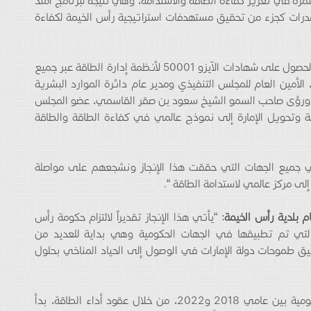
رة في تعزيز كفاءة الطاقة والاستدامة، وهي نتيجة لبرنامج امتد
درات كجزء من تحقيق مستهدفات استراتيجية رأس الخيمة لكفاءة
وبمناسبة كون حكومة رأس الخيمة الأولى عالمياً في الحصول على شهادات الآيزو 50001 لأنظمة إدارة الطاقة عبر جميع
الأمين العام للمجلس التنفيذي ومدير عام دائرة الموارد البشرية
يهات ورؤى صاحب السمو الشيخ سعود بن صقر القاسمي، عضو المجلس
امة وتحويل الإمارة إلى نموذج عالمي في كفاءة الطاقة والطاقة
ي جميع الجهات التي حققت هذا الإنجاز ونشجعهم على مواصلة
ى مركز عالمي لاستدامة الطاقة “.
 بلدية رأس الخيمة:
“يأتي هذا الإنجاز تقديراً لالتزام حكومة رأس
 التي تم تطبيقها في الجهات الحكومية وهي بداية للعديد من
ق طموحات دولة الإمارات في الوصول إلى الحياد المناخي بحلول
وأجرت حكومة رأس الخيمة تحديثاً شاملاً للمباني الحكومية بين عامي 2018 و2022، من خلال عقود أداء الطاقة، بدأ