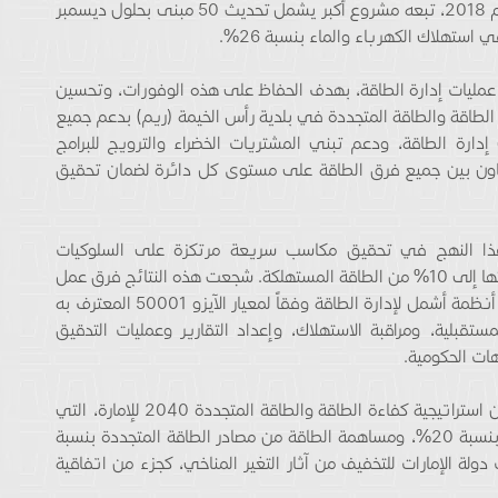
بتحديث أربعة مباني تابعة لبلدية رأس الخيمة في عام 2018، تبعه مشروع أكبر يشمل تحديث 50 مبنى بحلول ديسمبر
 عمليات إدارة الطاقة، بهدف الحفاظ على هذه الوفورات، وتحسين
لطاقة والطاقة المتجددة في بلدية رأس الخيمة (ريم) بدعم جميع
رة الطاقة، ودعم تبني المشتريات الخضراء والترويج للبرامج
Upskill”، وصياغة آليات تعاون بين جميع فرق الطاقة على مستوى كل دائرة لضمان تحقيق
ة كوفيد-19 عام 2020، أسهم هذا النهج في تحقيق مكاسب سريعة مرتكزة على السلوكيات
الاستهلاكية، مما أدى إلى تحقيق وفورات وصلت نسبتها إلى 10% من الطاقة المستهلكة. شجعت هذه النتائج فرق عمل
الطاقة على اتخاذ خطوات متقدمة، من خلال تأسيس أنظمة أشمل لإدارة الطاقة وفقاً لمعيار الآيزو 50001 المعترف به
تقبلية، ومراقبة الاستهلاك، وإعداد التقارير وعمليات التدقيق
ات الحكومية.
تعتبر مبادرة إدارة الطاقة لحكومة رأس الخيمة جزءًا من استراتيجية كفاءة الطاقة والطاقة المتجددة 2040 للإمارة، التي
تهدف إلى توفير الطاقة بنسبة 30%، وتوفير المياه بنسبة 20%، ومساهمة الطاقة من مصادر الطاقة المتجددة بنسبة
يجية التزامات دولة الإمارات للتخفيف من آثار التغير المناخي، كجزء من اتفاقية