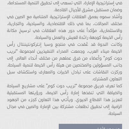
في إستراتيجية الإمارة، التي تسعى إلى تحقيق التنمية المستدامة،
وضمان مستقبل مشرق للأجيال القادمة.
وأشاد سموه بعمق العلاقات الإستراتيجية المتنامية مع الصين في
مختلف المجالات، بما في ذلك الاقتصادية، والسياحية، والتجارية،
والاستثمارية، مؤكداً على دور هذه العلاقات في ترسيخ مكانة
رأس الخيمة كوجهة رائدة للعيش والعمل والسياحة.
وكانت الندوة قد عُقدت في منتجع وسبا إنتركونتيننتال رأس
الخيمة ميناء العرب، وجمعت المدراء التنفيذيين لمجموعة “تريب
دوت كوم” وأعضاء من فرق عملهم من مختلف أنحاء العالم، إلى
جانب المسؤولين والمختصين من هيئة رأس الخيمة لتنمية السياحة.
وركزت النقاشات على تبادل الخبرات والمعارف واستكشاف سبل
التعاون المشترك.
كما تعرف فريق مجموعة “تريب دوت كوم” على مشاريع السياحة
والضيافة التي تنفذها إمارة رأس الخيمة، ورؤيتها المستقبلية
لتعزيز هذا القطاع الحيوي. ويأتي هذا التعاون كجزء من الجهود
الرامية إلى تحقيق تطلعات مشتركة بين الإمارة والصين في مجال
السياحة.