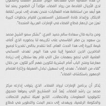
أن هذه الفعالية التي شهدناها اليوم، ستحفر الشغف والفضول
لدى الأجيال القادمة من رواد الفضاء، مؤكداً أن الطموح يمتد لما
هو أبعد من استضافة هذه الفعاليات؛ فنحن نهدف إلى غرس ثقافة
الابتكار، وإعداد قادة المستقبل المستعدين للقيام بخطوات كبيرة
تعزز من ازدهار قطاع الفضاء في الإمارات العربية المتحدة”.
ومن جانبه قال سعادة سالم حميد المري: “نشكر سمو الشيخ محمد
بن سعود بن صقر القاسمي على تكريمه لنا بحضوره الذي أضاف
قيمة كبيرة إلى هذا الحدث الهام، كما نتقدم بخالص تقديرنا لجميع
الحاضرين الذين انضموا إلينا في هذا اليوم. تهدف المساعي
العلمية التي تدفع بمهمات مثل التي قام بها سلطان إلى زيادة
معارفنا وفتح الباب أمام البشرية لتكوين فهم أكبر للكون. من خلال
“لقاء من الفضاء”، نهدف إلى تسهيل تبادل المعرفة وإثارة اهتمام
الجمهور باستكشاف الفضاء”.
يُذكر أن برنامج الإمارات لرواد الفضاء، الذي يتولى إدارته مركز
محمد بن راشد للفضاء، يُعدّ أحد المشاريع التي يمولها صندوق
تكنولوجيا المعلومات والاتصالات، التابع لهيئة تنظيم الاتصالات
والحكومة الرقمية، ويهدف إلى دعم البحث والتطوير في قطاع