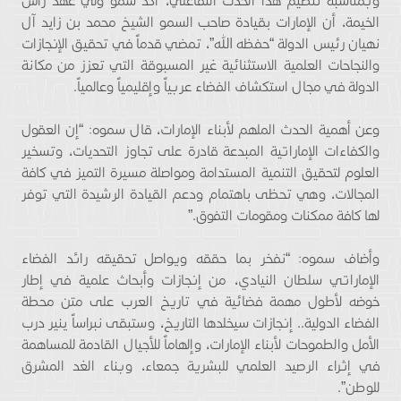
وبمناسبة تنظيم هذا الحدث التفاعلي، أكد سمو ولي عهد رأس
الخيمة، أن الإمارات بقيادة صاحب السمو الشيخ محمد بن زايد آل
نهيان رئيس الدولة “حفظه الله”، تمضي قدماً في تحقيق الإنجازات
والنجاحات العلمية الاستثنائية غير المسبوقة التي تعزز من مكانة
الدولة في مجال استكشاف الفضاء عربياً وإقليمياً وعالمياً.
وعن أهمية الحدث الملهم لأبناء الإمارات، قال سموه: “إن العقول
والكفاءات الإماراتية المبدعة قادرة على تجاوز التحديات، وتسخير
العلوم لتحقيق التنمية المستدامة ومواصلة مسيرة التميز في كافة
المجالات، وهي تحظى باهتمام ودعم القيادة الرشيدة التي توفر
لها كافة ممكنات ومقومات التفوق.”
وأضاف سموه: “نفخر بما حققه ويواصل تحقيقه رائد الفضاء
الإماراتي سلطان النيادي، من إنجازات وأبحاث علمية في إطار
خوضه لأطول مهمة فضائية في تاريخ العرب على متن محطة
الفضاء الدولية.. إنجازات سيخلدها التاريخ، وستبقى نبراساً ينير درب
الأمل والطموحات لأبناء الإمارات، وإلهاماً للأجيال القادمة للمساهمة
في إثراء الرصيد العلمي للبشرية جمعاء، وبناء الغد المشرق
للوطن”.