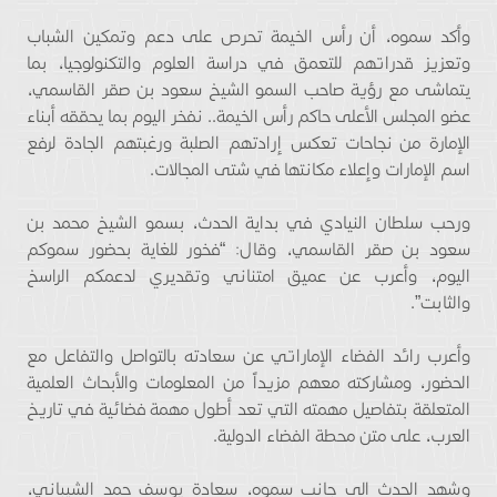
وأكد سموه، أن رأس الخيمة تحرص على دعم وتمكين الشباب
وتعزيز قدراتهم للتعمق في دراسة العلوم والتكنولوجيا، بما
يتماشى مع رؤية صاحب السمو الشيخ سعود بن صقر القاسمي،
عضو المجلس الأعلى حاكم رأس الخيمة.. نفخر اليوم بما يحققه أبناء
الإمارة من نجاحات تعكس إرادتهم الصلبة ورغبتهم الجادة لرفع
اسم الإمارات وإعلاء مكانتها في شتى المجالات.
ورحب سلطان النيادي في بداية الحدث، بسمو الشيخ محمد بن
سعود بن صقر القاسمي، وقال: “فخور للغاية بحضور سموكم
اليوم، وأعرب عن عميق امتناني وتقديري لدعمكم الراسخ
والثابت”.
وأعرب رائد الفضاء الإماراتي عن سعادته بالتواصل والتفاعل مع
الحضور، ومشاركته معهم مزيداً من المعلومات والأبحاث العلمية
المتعلقة بتفاصيل مهمته التي تعد أطول مهمة فضائية في تاريخ
العرب، على متن محطة الفضاء الدولية.
وشهد الحدث إلى جانب سموه، سعادة يوسف حمد الشيباني،