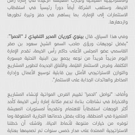
والاستراتيجية السياحية وتجارب المعيشة الرغيدة في إمارة رأس
الخيمة. وستلعب الشركة أيضاً دوراً رئيسياً في استقطاب
الاستثمارات إلى الإمارة، بما يساهم في حفز وتيرة تطورها
وازدهارها.
وفي هذا السياق، قال
بينوي كوريان المدير التنفيذي لـ “الحمرا”
:
“بفضل توجيهات ورؤى صاحب السمو الشيخ سعود بن صقر
القاسمي عضو المجلس الأعلى حاكم رأس الخيمة، تقدم الإمارة
اليوم مزيجاً فريداً من نوعه يجمع بين البنية التحتية ميسورة
التكلفة، وفرص الاستثمار القيّمة، والآفاق الجديدة لتطوير المشاريع
والتوازن الاستراتيجي الأمثل بين قابلية توسيع الأعمال وإدارة
المخاطر والعائدات الجذابة على الاستثمار”.
وأضاف: “تواصل ’الحمرا‘ تقييم الفرص المواتية لإنشاء المشاريع
والانخراط في نشاطات بناءة تدعم مكانة إمارة رأس الخيمة كأحد
أكثر الوجهات استقطاباً للاهتمام وتقديماً لمستويات المعيشة
المتميزة في المنطقة، وذلك بفضل خدماتها التجارية المتفوقة وما
توفره من خيارات متنوعة لأنماط الحياة. ولاشك أن خطتنا
الاستراتيجية الممتدة على مدار خمس سنوات تم تصميمها بعناية