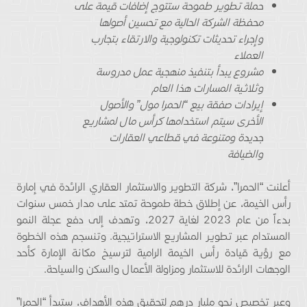
حملة تطوير طموحة ستتوج إضافات قيمة على
محفظة الشركة الحالية مع تحسين أصولها
وإجراء تحديثات تكنولوجية والارتقاء بتجارب
العملاء
مشروع يبدأ بتنفيذ منهجية عمل مدروسة
وثلاثية المسارات هذا العام
إيرادات صفقة بيع “الحمرا مول” والأصول
الأخرى سيتم استخدامها كرأس مال لمشاريع
جديدة ومتنوعة في قطاعي العقارات
والضيافة
أعلنت “الحمرا”، شركة التطوير والاستثمار العقاري الرائدة في إمارة
رأس الخيمة، عن إطلاق خطة طموحة تمتد على مدار خمس سنوات
بدءاً من عام 2023 لغاية 2027، وتهدف إلى دفع عجلة النمو
المستدام عبر تطوير المشاريع الاستراتيجية. وتنسجم هذه الخطوة
مع رؤية قيادة رأس الخيمة الرامية لترسيخ مكانة الإمارة كأحد
الوجهات الرائدة للاستثمار ومزاولة الأعمال والسكن والسياحة.
وعبر تخصيص نحو مليار درهم لتحقيق هذه الأهداف، ستبدأ “الحمرا”