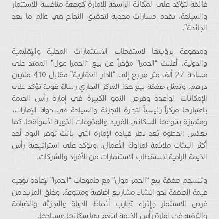
فائقة لتؤكد على المكانة الراسخة للإمارة كوجهة منافسة للاستثمار
والسياحة، تقدم مسارات مجدية لتحقيق النجاح في عالم ما بعد
الجائحة”.
ومدفوعة برؤيتها لاستقطاب الاستثمارات المحلية والإقليمية
والدولية، أعلنت “الحمرا” مؤخراً عن بيع “الحمرا مول” الممتد على
مساحة 27 ألف متر مربع إلى “الدار العقارية” مقابل 410 ملايين
درهم. وتمثل صفقة بيع هذا المركز التجاري رسالة قوية تؤكد على
الإمكانات الواعدة وفرص النمو الكبيرة في إمارة رأس الخيمة
باعتبارها مركزاً رئيسياً لتجارة التجزئة والسياحة في دولة الإمارات،
ومتميزة بتنوعها السكاني الفريد والمقومات القوية لأسواقها. كما
تعكس الخطوة بُعد نظر قيادة الإمارة التي باتت توفر اليوم أحد
أكثر البيئات ملائمة لمزاولة الأعمال، وتؤكد على استراتيجية رأس
الخيمة الرامية لاستقطاب الاستثمارات من الأفراد والشركات.
وتنسجم صفقة بيع “الحمرا مول” مع طموحات “الحمرا” لإعادة توجيه
قيمة الصفقة نحو إنشاء مشاريع إضافية ومتنوعة، وخلق المزيد من
فرص الاستثمار وإثراء تجارب أنماط الحياة والتجزئة والضيافة
والترفيه في إمارة رأس الخيمة لينعم بها سكانها وسياحها.