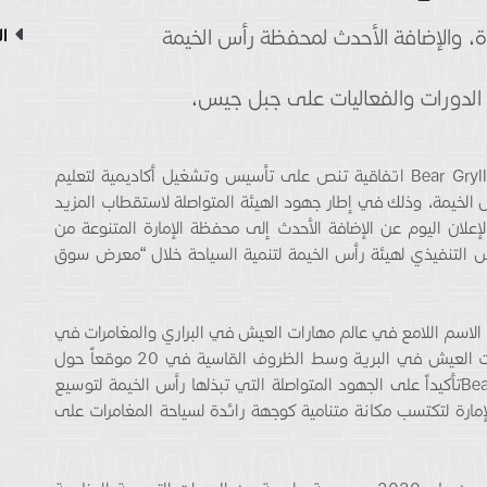
رة، والإضافة الأحدث لمحفظة رأس الخيمة
ال
الدورات والفعاليات على جبل جيس،
وقعّت هيئة رأس الخيمة لتنمية السياحة وأكاديمية Bear Grylls اتفاقية تنص على تأسيس وتشغيل أكاديمية لتعليم
الخيمة، وذلك في إطار جهود الهيئة المتواصلة لاستقطاب المزيد
إعلان اليوم عن الإضافة الأحدث إلى محفظة الإمارة المتنوعة من
 التنفيذي لهيئة رأس الخيمة لتنمية السياحة خلال “معرض سوق
 أسسها “بير جريلز”، الاسم اللامع في عالم مهارات العيش في البراري والمغامرات في
الهواء الطلق، لعشاق المغامرة فرصة اكتساب مهارات العيش في البرية وسط الظروف القاسية في 20 موقعاً حول
العالم. وتأتي الشراكة الجديدة مع أكاديمية Bear Gryllsتأكيداً على الجهود المتواصلة التي تبذلها رأس الخيمة لتوسيع
مارة لتكتسب مكانة متنامية كوجهة رائدة لسياحة المغامرات على