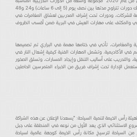
وستوفر الأكاديمية المتوقع افتتاحها في الربع الأول من عام 2020 مجموعة واسعة من الدورات التدريبية المناسبة
لجميع الأعمار ومختلف فئات اللياقة البدنية. ويشمل ذلك دورات تتراوح مدتها بين نصف يوم (5 إلى 6 ساعات) و24 و48
ة للشركات، ودورات تحت إشراف المدربين لعشاق المغامرات في
ملي والمكثف على مهارات العيش في البرية ضمن أقسى الظروف
ة والمغامرات، تأتي في ختامها مهمة في البراري تم تصميمها
هم في الأكاديمية. وتشمل المهارات الفنية كيفية إشعال النار في
بية، والتدريب على أساليب التنقل وإيجاد المسارات، وتسلق الصخور
عمل الإدارة تحت إشراف فريق من الخبراء المتمرسين الحاصلين
ئة رأس الخيمة لتنمية السياحة: “يسعدنا الإعلان عن هذه الشراكة
Bear Gryl لتأسيس هذا المشروع الاستثنائي الذي يعد الأول من نوعه في المنطقة على جبل
 من السياحة لترسيخ مكانة رأس الخيمة كوجهة عالمية لسياحة