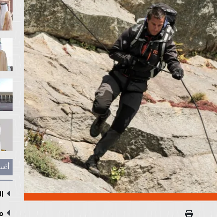
أقس
ال
مع