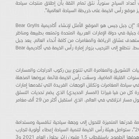
داد السياح سنوياً، نثق تمام الثقة بأن إطلاق منتجات سياحة
زيز موقع رأس الخيمة على خريطة السياحة العالمية”.
قال بول جاردينر، المدير العام لأكاديمية Bear Grylls: “إن جبل جيس هو الموقع الأمثل لإنشاء أكاديمية Bear Grylls
بلية في دولة الإمارات العربية المتحدة وتمتعه بطبيعة ومناظر
ستهدف عشاق الرياضة والمغامرات من كافة أنحاء العالم. يعد جبل
جيس مركزاً لسياحة المغامرات في منطقة الشرق الأوسط. نتطلع إلى الترحيب بزوار إمارة رأس الخيمة في أكاديمية Bear
ليات التشويق والمغامرة التي تتنوع بين ركوب الدراجات والمسارات
سنوات القليلة الماضية، وسعّت رأس الخيمة قائمة عروضها المذهلة
في سياحة المغامرات وتكمّل الوجهات الفريدة التي تقدمها إمارات
ارة كل من فيا فيراتا (المسار الحديدي) الذي يضم تحديات التسلق
وعدة مسارات انزلاقية، ومغامرة جبل جيس فلايت: أطول مسار انزلاقي في العالم، الذي استقبل أكثر من 29 ألف مغامر
خيمة قدرتها المتميزة للتحول إلى وجهة سياحية تنافسية ومستدامة
في المنطقة. وفقاً ل “استراتيجية الوجهة 2019-2021″، ستواصل هيئة رأس الخيمة لتنمية السياحة إعطاء أولوية لتجارب
المغامرات المستدامة بين أحضان الطبيعة تماشياً مع هدفها الطموح باستقطاب 1.5 مليون زائر بحلول العام 2021 و3