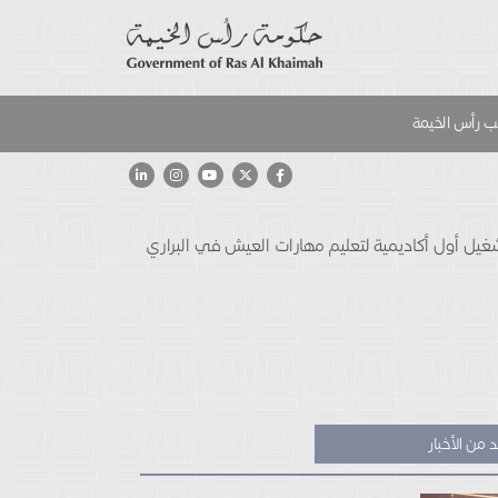
 رأس الخيمة
يمية Bear Grylls تتعاونان لتأسيس وتشغيل أول أكاديمية لتعليم مهارات العيش في البراري
 من الأخبار