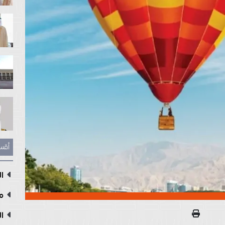
أقس
ال
مع
ال