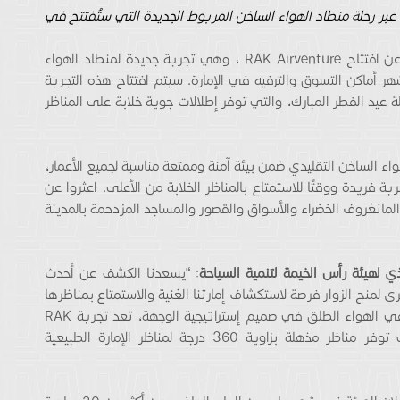
عبر رحلة منطاد الهواء الساخن المربوط الجديدة
التي ستُفتتح في
) عن افتتاح RAK Airventure ، وهي تجربة جديدة لمنطاد الهواء
ر أماكن التسوق والترفيه في الإمارة. سيتم افتتاح هذه التجربة
3 أبريل متزامنة مع عطلة عيد الفطر المبارك، والتي توفر إطلالات جوية خلابة على المناظر
وب منطاد الهواء الساخن التقليدي ضمن بيئة آمنة وممتعة مناسبة لجميع الأعمار،
 لمنح الزائرين تجربة فريدة ووقتًا للاستمتاع بالمناظر الخلابة من الأعلى. اعثروا عن
ر المانغروف الخضراء والأسواق والقصور والمساجد المزدحمة بالمدينة
ي لهيئة رأس الخيمة لتنمية السياحة
: “يسعدنا الكشف عن أحدث
منح الزوار فرصة لاستكشاف إمارتنا الغنية والاستمتاع بمناظرها
الجميلة. وكون وقوع الطبيعة والمغامرة والأنشطة في الهواء الطلق في صميم إستراتيجية الوجهة، تعد تجربة RAK
Airventure إضافة مثالية إلى محفظتنا الثرية، حيث توفر مناظر مذهلة بزاوية 360 درجة لمناظر الإمارة الطبيعية