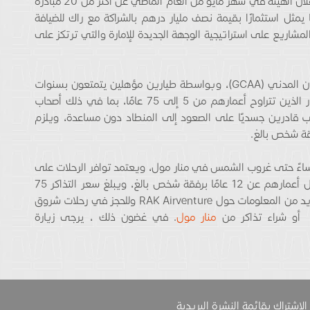
ويأتي إطلاق تجربة RAK Airventure ضمن أعقاب إعلان الهيئة في شهر مايو من العام الماضي عن أكثر من 20 مبادرة
يمثل استثمارًا بقيمة نصف مليار درهم بالشراكة مع راك للضيافة
لمشاريع على استراتيجية الوجهة الجديدة للإمارة والتي ترتكز على
يتم إدارة رحلات المنطاد من قبل الهيئة العامة للطيران المدني (GCAA)، وبواسطة طيارين مؤهلين يتمتعون بسنوات
من الخبرة في طيران المناطيد. وترحب التجربة بالزوار الذين تتراوح أعمارهم من 5 إلى 75 عامًا، بما في ذلك أصحاب
اب قادرين جسديًا على الصعود إلى المنطاد دون مساعدة، ويلزم
 RAK Airventure أبوابه يوميًا من الساعة 5 مساءً حتى غروب الشمس في منار مول، ويعتمد توافر الرحلات على
الظروف الجوية. كما يجب اصطحاب الأطفال الذين تقل أعمارهم عن 12 عامًا برفقة شخص بالغ، ويبلغ سعر التذاكر 75
درهمًا إماراتيًا لكل من البالغين والأطفال. لمعرفة المزيد من المعلومات حول RAK Airventure وللحجز في رحلات شروق
أو شراء تذاكر من
منار مول
. في غضون ذلك ، يرجى زيارة
الاشتراك بقائمة النشرة البريدية