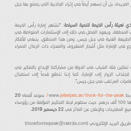
 الفريدة، بل أن تسهم أيضاً في إثراء الجاذبية التي يتمتع بها جبل
ي لهيئة رأس الخيمة لتنمية السياحة
: “تشتهر إمارة رأس الخيمة
ي المنطقة، ويعود الفضل في ذلك إلى الإستثمارات المتواصلة في
لطبيعة الغنية في جبل جيس. ومن هذا المنطلق، ينبغي للأفكار
ع في الإمارة مثل أشجار المنغروف والصحراء ذات الرمال الحمراء
كين فئة الشباب في الدولة من مشاركتنا الإبداع بالتفكير في
لاجتذاب الزوار إلى الإمارة. كما إننا نتطلع قدماً إلى استقبال
غامرات المرتقب في جبل جيس”.
ww.
jebeljais.ae/think-for-the-peak/
بموعد أقصاه
20
، ليحظوا بفرصة الفوز بجائزة نقدية قدرها 100 ألف درهم. حيث ستقوم لجنة التحكيم المؤلفة من رؤوساء
جميع المقترحات والإعلان عن الفائز في
22
ديسمبر 2019.
ني (thinkforthepeak@raktda.com)