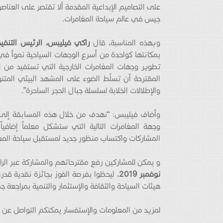
على التصاميم الإبداعية المقدمة ألا تقتصر على العناصر
جيس في عالم سياحة المغامرات.
وبهذه المناسبة، قال
راكي فيليبس، الرئيس التنفيذ
بمكانتها كواحدة من أسرع الوجهات السياحية نمواً ف
تطوير وجهات المغامرات الخارجية التي تستفيد من ا
المقترحة أن تسلّط الضوء على المشهد البيئي المتنو
والإطلالات الخلابة لسلسلة جبال الحجر الساحرة”.
وأضاف فيليبس: “نهدف من خلال هذه المسابقة إلى تم
وجهة المغامرات التالية التي ستشكل معلماً إضافياً 
المشاركات واكتساب منظور جديد لمستقبل سياحة الم
و يمكن للمشاركين رفع مقترحاتهم والمشاركة عبر الرابط w
نوفمبر 2019
هيئات السياحة والثقافة والإستثمار والتنمية بمراجعة 
لمزيد من المعلومات والإستفسار يمكنكم التواصل عن طريق البريد الإلكترو