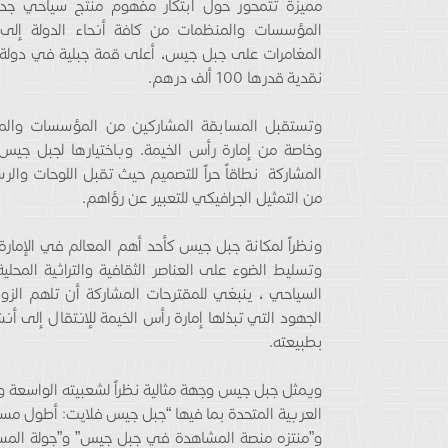
مميزة تتمحور حول ابتكار مفهوم منتج سياحي جدي
المؤسسات والمنظمات من كافة أنحاء الدولة إلى تق
المغامرات على جبل جيس، أعلى قمة جبلية في دولة ال
نقدية قدرها 100 ألف درهم.
وتستقبل المسابقة المشاركين من المؤسسات والمنظم
وخاصة من إمارة رأس الخيمة. وباختيارها لجبل جيس
المشاركة نطاقاً حراً للتصميم حيث تقبل اللوحات وال
من التمثيل الجرافيكي للتعبير عن رؤاهم.
ونظراً لمكانة جبل جيس كأحد أهم المعالم في الإمار
وتسليط الضوء على العناصر الثقافية والتراثية المحلية
السياحي ، ينبغي للمقترحات المشاركة أن تلهم الزو
الجهود التي تبذلها إمارة رأس الخيمة للإنتقال إلى أن
بطبيعته.
ويمثل جبل جيس وجهة مثالية نظراً لشعبيته الواسعة وا
العربية المتحدة بما فيها “جبل جيس فلايت: أطول مسار
و”منتزه منصة المشاهدة في جبل جيس” و”جولة المسار