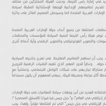
د في إمارة رأس الخيمة، ودعت الهيئة المشاركين من مختلف
ديم تصاميمهم الإبداعية للوجهة الإستثنائية المقبلة لسياحة
إمارات العربية المتحدة كما وسيحصل التصميم الفائز على جائزة
ات المختلفة من جميع أنحاء دولة الإمارات العربية المتحدة
، توفر هيئة رأس الخيمة لتنمية السياحة للمؤسسات والمنظمات
رسومات والتصوير الفوتوغرافي والتصوير الرقمي وأية أنماط أخرى
ة، يجب أن تساهم التصاميم المقترحة في تعزيز جاذبيته السياحية
 حوله. ونظراً للدور المهم الذي تلعبه التقنيات الرقمية للترويج
ار مشاركة تجاربهم على شبكات التواصل الاجتماعي. وتماشياً مع
شطة أكثر مراعاة وصديقة للبيئة، ينبغي للمفهوم أن يكون مستداماً
حتضانه للعديد من أبرز وجهات سياحة المغامرات في دولة الإمارات
 إنزلاقي في العالم”؛ و” جبل جيس فيا فيراتا (للتسلق المحمي) “؛
 الإنزلاقي في جبل جيس” التي تم افتتاحها مؤخراً. ولهذا، يجب