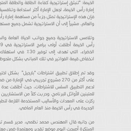
الخيمة: “تنبثق إستراتيجية كفاءة الطاقة والطاقة 
إمارة رأس الخيمة، لجعل الإمارة أكثر استدامة وتنافسي
فإن هذه الإستراتيجية تمثل جزءاً من مساهمة إمارة رأ
والعالم، مشيراً إلى أن الاستراتيجية تشمل جميع مسته
وتلامس الاستراتيجية جميع جوانب الحياة العامة وا
الخضراء، التي تهدف إل
انخفاض قيمة الفواتير في تلك المباني بشكل ملحوظ.
على أكثر من 270 مشروع تجريبي في الإما
لدعم التطبيق السلس للاشتراطات، حيث أطلقت عدة 
للمتبنين الأوائل للبرنامج، ودربت كلاً من الاستشاريي
ركزت على المعدات والأساليب المستخدمة اللازمة لتطبي
الجديدة في رأس الخيمة منذ العام الماضي.
من جانبه قال المهندس محمد نظمي، مدير قسم ترخي
المبتكرة أصبحت اليوم موضع تقدير ومعتمدة ضمن معاي