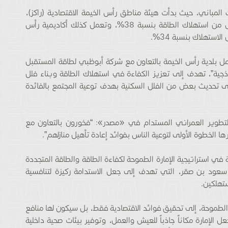
لمباني، حيث بدأت هيئة مناطق رأس الخيمة الاقتصادية (راكز)،
بتحديث 9 من مبانيها، في مشروع يتوقع أن يخفض من استهلاك الطاقة بنسبة 38%، وتعمل كذلك أكاديمية رأس
مل بلدية رأس الخيمة بالتعاون مع شركة أبوظبي لطاقة المستقبل
ذجية”، تهدف إلى تعزيز الكفاءة في استهلاك الطاقة وبناء فلل
 على تحديث بعض من الفلل السكنية بهدف توعية المجتمع بالفائدة
التطوير العمراني المستدام في «مصدر»: “فخورون بالتعاون مع
ا الخطوة الأولى لتوعية الناس بفوائد إعادة تأهيل منازلهم”.
 في استراتيجية الإمارة الطموحة لكفاءة الطاقة والطاقة المتجددة
خ سعود بن صقر، التي تهدف إلى جعل الاستدامة ركيزة لتنافسية
ستهلكين.
الطموحة، إلى تحقيق فوائد الاقتصادية فقط، بل سيكون لها منافع
 الإمارة مكاناً جاذباً للعيش والعمل، وتوفير بيئات صحية داخلية