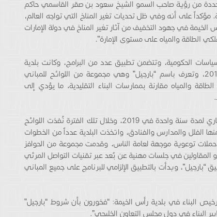
المتجددة من رؤية صاحب السمو الشيخ سعود بن صقر القاسمي حاكم
ة. مؤكداً على أنه وفي ظل تحديات تغير المناخ التي تواجه العالم،
س الخيمة في جهود التخفيف من آثار تغير المناخ في دولة الإمارات
لكي الطاقة والمياه على مستوى الإمارة”.
لسياسات الحكومية، وتتضمن تطبيق عدد من البرامج، وكانت بلدية
رأس الخيمة أطلقت أولى برامج الاستراتيجية في 2019، وتعرف باسم “بارجيل” وهي مجموعة من اللوائح للمباني
ى توفير 30٪ في استهلاك الطاقة والمياه مقارنة بممارسات البناء التقليدية، ما يؤدي إلى
وقد تم إطلاق تطبيق اشتراطات “بارجيل” بشكل اختياري لمدة سنة واحدة في 2019، وخلال تلك الفترة نُفذت اللوائح
رة من ضمنها الفلل والمدارس والفنادق، واتخذت البلدية عدداً من الخطوات
حملات توعوية موجهة لعامة الناس، وقدمت مجموعة من الحوافز
ن و المقاولين في جلسات مهنية عن بُعد عبر تقنيات التواصل المرئي
ق “بارجيل”، وبدأت بالتطبيق الإلزامي للبرنامج على جميع المباني
ص البناء في بلدية رأس الخيمة: “فخورون بأن شروط “بارجيل”
ير البناء في دول مجلس التعاون الخليجي”.