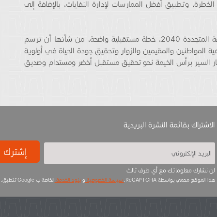
لخطرة، وتطبيق أفضل الممارسات لإدارة النفايات، بالإضافة إلى
وتعتبر استراتيجية رأس الخيمة لكفاءة الطاقة والطاقة المتجددة 2040، خطة مستقبلية واضحة، من شأنها أن ترسم
هية المواطنين والمقيمين والزوار وتحقيق جودة الحياة في أولوية
اعتبار السير برأس الخيمة نحو تحقيق مستقبل أخضر ومستدام وصديق
الاشتراك بقائمة النشرة البريدية
إشترك
لن نشارك معلوماتك مع أي طرف ثالث
هذا الموقع محمي بواسطة ReCAPTCHA.
سياسة الخصوصية
و
بنود الخدمة
الخاصة ب Google تتطبق.