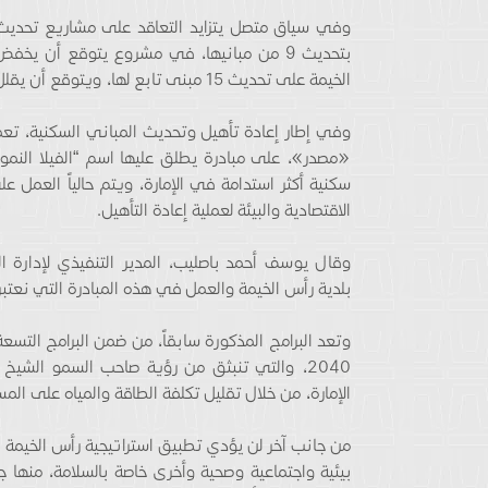
وفي سياق متصل يتزايد التعاقد على مشاريع تحديث ا
الخيمة على تحديث 15 مبنى تابع لها، ويتوقع أن يقلل الاستهلاك بنسبة 34%.
وفي إطار إعادة تأهيل وتحديث المباني السكنية، تع
«مصدر»، على مبادرة يطلق عليها اسم “الفيلا النمو
سكنية أكثر استدامة في الإمارة، ويتم حالياً العمل
الاقتصادية والبيئة لعملية إعادة التأهيل.
وقال يوسف أحمد باصليب، المدير التنفيذي لإدارة 
بلدية رأس الخيمة والعمل في هذه المبادرة التي نعتبره
وتعد البرامج المذكورة سابقاً، من ضمن البرامج التسعة
2040، والتي تنبثق من رؤية صاحب السمو الشي
الإمارة، من خلال تقليل تكلفة الطاقة والمياه على الم
من جانب آخر لن يؤدي تطبيق استراتيجية رأس الخيمة 
بيئية واجتماعية وصحية وأخرى خاصة بالسلامة، منها جعل