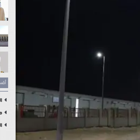
أقس
ال
مع
ال