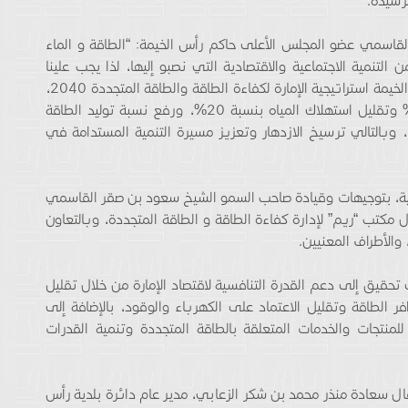
لرشيدة.
قاسمي عضو المجلس الأعلى حاكم رأس الخيمة: “الطاقة و الماء
ن التنمية الاجتماعية والاقتصادية التي نصبو إليها، لذا يجب علينا
المحافظة عليها و الاستثمار فيها”، أطلقت بلدية رأس الخيمة استراتيجية الإمارة لكفاءة الطاقة والطاقة المتجددة 2040،
التي تهدف إلى خفض استهلاك الطاقة بنسبة 30% وتقليل استهلاك المياه بنسبة 20%، ورفع نسبة توليد الطاقة
بمصادر الطاقة المتجددة إلى 20، بحلول عام 2040، وبالتالي ترسيخ الازدهار وتعزيز مسيرة التنمية المستدامة في
يجية، بتوجيهات وقيادة صاحب السمو الشيخ سعود بن صقر القاسمي
مكتب “ريم” لإدارة كفاءة الطاقة و الطاقة المتجددة، وبالتعاون
والأطراف المعنيين.
في مجملها إلى تحقيق إلى دعم القدرة التنافسية لاقتصاد الإمارة من خلال تقليل
ر الطاقة وتقليل الاعتماد على الكهرباء والوقود، بالإضافة إلى
نتجات والخدمات المتعلقة بالطاقة المتجددة وتنمية القدرات
 قال سعادة منذر محمد بن شكر الزعابي، مدير عام دائرة بلدية رأس