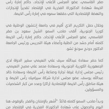
صقر القاسمي، عضو المجلس الأعلى للإتحاد، حاكم إمارة رأس
الخيمة شهادة الدكتوراة الفخرية في الإقتصاد تقديراً للإﻧﺠﺎزات
والنهضة الإقتصادية التي حققها سموه في إمارة رأس الخيمة.
وخلال حفل التكريم الذي أقيم في جامعة إنتشون الوطنية في
كوريا الجنوبية، ألقى صاحب السمو الشيخ سعود بن صقر
القاسمي، عضو المجلس الأعلى للإتحاد، حاكم إمارة رأس الخيمة
كلمته أمام حشد من الطلبة وأعضاء هيئة التدريس ورئيس الجامعة
الدكتور دونج سونغ تشو.
كما حضر سعادة عبدالله سيف علي النعيمي سفير الدولة لدى
الجمهورية الكورية الجنوبية؛ وسعادة محمد علي مصبح النعيمي،
رئيس مجلس إدارة غرفة تجارة وصناعة رأس الخيمة؛ وسعادة خالد
عبدالله يوسف، عضو مجلس ادارة شركة سيراميك رأس الخيمة و
هيئة مناطق رأس الخيمة الإقتصادية (راكز) وعدد من كبار الشخصيات
والمسؤولين.
وبدأ صاحب السمو كلمته قائلاً: “أشعر بالإمتنان والفخر بالوقوف هنا
اليوم والحصول على شهادة الدكتوراة الفخرية في الإقتصاد من