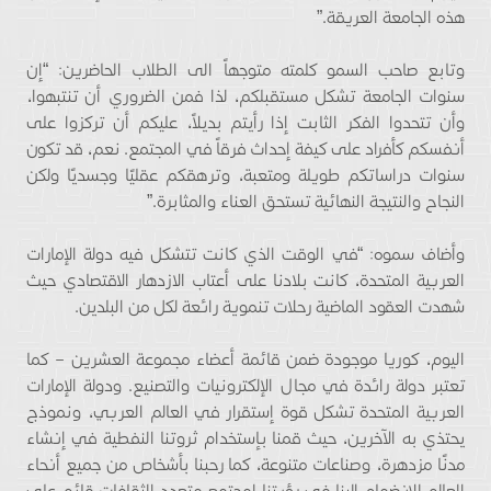
هذه الجامعة العريقة.”
وتابع صاحب السمو كلمته متوجهاً الى الطلاب الحاضرين: “إن
سنوات الجامعة تشكل مستقبلكم، لذا فمن الضروري أن تنتبهوا،
وأن تتحدوا الفكر الثابت إذا رأيتم بديلاً، عليكم أن تركزوا على
أنفسكم كأفراد على كيفة إحداث فرقاً في المجتمع. نعم، قد تكون
سنوات دراساتكم طويلة ومتعبة، وترهقكم عقليًا وجسديًا ولكن
النجاح والنتيجة النهائية تستحق العناء والمثابرة.”
وأضاف سموه: “في الوقت الذي كانت تتشكل فيه دولة الإمارات
العربية المتحدة، كانت بلادنا على أعتاب الازدهار الاقتصادي حيث
شهدت العقود الماضية رحلات تنموية رائعة لكل من البلدين.
اليوم، كوريا موجودة ضمن قائمة أعضاء مجموعة العشرين – كما
تعتبر دولة رائدة في مجال الإلكترونيات والتصنيع. ودولة الإمارات
العربية المتحدة تشكل قوة إستقرار في العالم العربي، ونموذج
يحتذي به الآخرين، حيث قمنا بإستخدام ثروتنا النفطية في إنشاء
مدنًا مزدهرة، وصناعات متنوعة، كما رحبنا بأشخاص من جميع أنحاء
العالم للإنضمام إلينا في رؤيتنا لمجتمع متعدد الثقافات قائم على