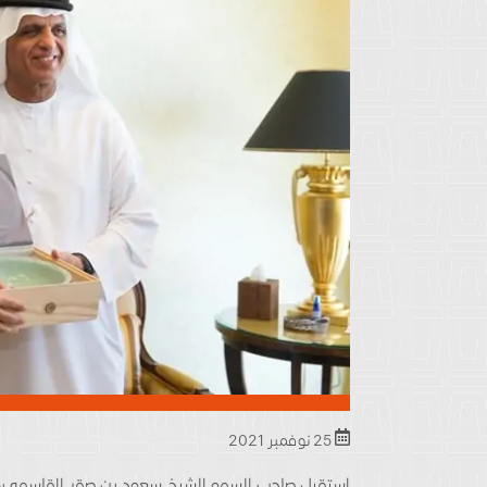
25 نوفمبر 2021
إستقبل صاحب السمو الشيخ سعود بن صقر القاسمي، عضو