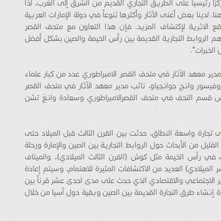
زاً رئيسياً على الطريق التجاري القديم من الشرق إلى الغرب، لذا
. لدينا بعض أغنى الآثار وأكثرها تنوعاً في دولة الإمارات العربية
قع الاثرية لإكتشاف المزيد. فإن هذا التعاون مع متحف القصر
م الروابط التجارية القديمة بين رأس الخيمة والصين بشكل أفضل
الخبرات”.
ير معهد الآثار في متحف القصر الامبراطوري عدد من كبار علماء
بروفيسور وانج جوانجياو، نائب مدير معهد الآثار في متحف القصر
ئيس قسم التحف في متحف القصرالامبراطوري وسعادة وانغ تشن
 تجارة واسعة النطاق، حدثت بين القرن الثالث قبل الميلاد حتى
 القليل من الأبحاث حول الروابط التجارية بين الصين والإمارة ورحلة
في رأس الخيمة مثل كوش (القرن الثالث الميلادي)، والميتاف
الميلادي) العديد من الاكتشافات المثيرة للاهتمام، وسيتم إعادة
ير الاجتماعي والاقتصادي الذي حدث على مدى احدى عشر قرناً بين
دة إنشاء طرق التجارة القديمة بين الصين وبقية دول آسيا من خلال