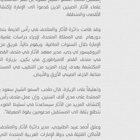
علماء الآثار الصينين الذين قدموا الى الإمارة لإكتش
الأقصى والمنطقة.
وقد قامت دائرة الآثار والمتاحف في رأس الخيمة بت
دورهام في المملكة المتحدة، لإجراء دراسات علمي
الإمارة خلال السنوات الماضية. ويقوم حالياً، فريق
البروفيسور لي جي، مدير معهد الآثار في متحف القصر ا
في متحف القصر الامبراطوري في بكين، بزيارة ا
المكتشفة بهدف إجراء المزيد من التنقيب في المستق
صناعة الخزف الصيني الأزرق والأبيض.
وتعليقاً على الزيارة، قال صاحب السمو الشيخ سعود بن
الممتدة على مدى اّلاف السنين. وإن عمل متحف رأس 
إكتشاف المزيد من الآثار سيساعدنا في تسليط الضوء ع
نتطلع بثقة الى المستقبل مدعومين بقوة المعرفة”.
وعلق أحمد عبيد الطنيجي، مدير دائرة الآثار والمتاحف