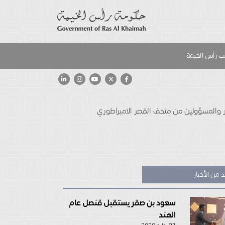
 رأس الخيمة
 والمسؤولين من متحف القصر الامبراطوري
 من الأخبار
سعود بن صقر يستقبل قنصل عام
الهند