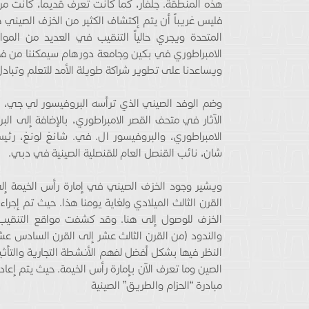
هذه المنطقة. جلفار، كما كانت تعرف قديماً، كانت مرك
فليس غريباً أن يتم إكتشاف الكثير من الخزف الصيني هنا
المتحدة ويجري حالياً التنقيب في العديد من الموا
الامبراطوري في بكين وجامعة دورهام سيمكننا من فه
ويساعدنا على تطوير شراكة طويلة الأمد للتعلم وتبادل 
وضم الوفد الصيني الذي ترأسه البروفيسور لي جي، مد
الآثار في متحف القصر الامبراطوري، بالإضافة إلى ال
الامبراطوري، والبروفيسور ال. في. شانغ لونغ، ر
شان، نائب القنصل العام للقنصلية الصينية في دبي.
ويشير وجود الخزف الصيني في إمارة رأس الخيمة إلى
القرن الثالث الميلادي ولغاية يومنا هذا. حيث تم إجراء
الخزف للوصول إلى هنا. وقد كشفت مواقع التنقيب 
والندود (من القرن الثالث عشر إلى القرن السادس عشر 
النظر فيها بشكل أفضل لفهم الأنشطة التجارية والتأث
الصين وما تعرف الآن بإمارة رأس الخيمة. حيث يتم إعا
مبادرة “الحزام والطريق” الصينية