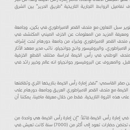
اف تفاصيل الروابط التجارية التاريخية “طريق الحرير” بين الشرق
طوير سبل التعاون مع متحف القصر الامبراطوري في بكين، وجامعة
ة ومعرفة المزيد من المعلومات عن الخزف الصيني المكتشف في
 من متحف القصر الامبراطوري وخبراء من جامعة دورهام تحت إشراف
لامبراطوري، والبروفيسور وانج جوانجياو، نائب مدير معهد الآثار
لمتحف الوطني في رأس الخيمة لدراسة مختلف القطع الخزفية
بل. والمعروف عن البروفيسور جوانجياو انه عالم وخبير رائد في
 صقر القاسمي: “تفخر إمارة رأس الخيمة بتاريخها الثري وثقافتها
الخيمة مع متحف القصر الامبراطوري العريق وجامعة دورهام على
لى هذه الثروة التاريخية. فقط من خلال معرفة ماضينا، يمكننا أن
 في إمارة رأس الخيمة قائلاً: “إن إمارة رأس الخيمة هي واحدة من
الأماكن القليلة في دولة الإمارات العربية المتحدة التي تحتضن حضارات تعود إلى أكثر من (7000) سنة كانت تعيش في