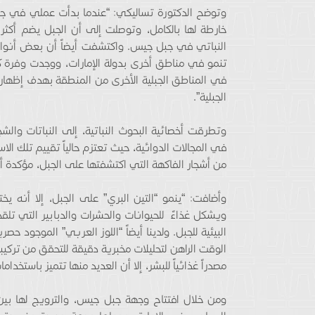
وتوضح الدكتورة تساليكي: “عندما بدأت عملي في جبل
النباتي في جبل جيس. واكتشفت أيضاً أن بعض أنواع ا
تنمو في مناطق أخرى بدولة الإمارات، ووجدت وفرة كبي
في المناطق الجبلية الأخرى من المنطقة بهدف إظهار م
الجبلية”.
وتطرقت أخصائية البحوث النباتية، إلى النباتات والش
في المجالات الدوائية، حيث تعتزم حالياً تقييم تلك ال
من أشجار الفاكهة التي اكتشفتها على الجبل، مؤكدة أن 
وأضافت: “ينمو “التين البري” على الجبل، إلا أنه 
ويشكل غذاءً للحيوانات والحشرات والدبابير التي تلقح
البيئية للجبل. ولدينا أيضاً “اللوز العربي” الموجود ح
الوقت الراهن لتحليلات مخبرية دقيقة للتحقق من ترك
مصدراً غذائياً للبشر، إلا أن العديد منها تتميز باستخدا
ومن خلال افتتاح وجهة جبل جيس، والترويج لها بين