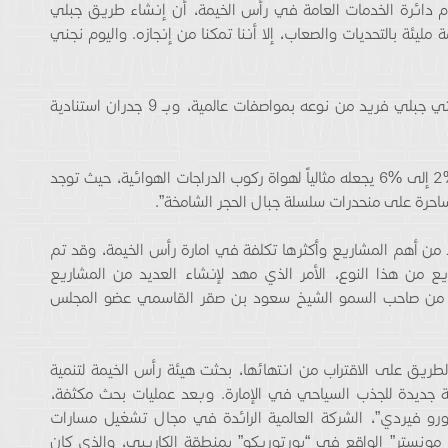
 دائرة الخدمات العامة في رأس الخيمة، أن إنشاء طريق جبلي
همة مليئة بالتحديات والصعاب، إلا أننا تمكنا من إنجازه. واليوم نجني
وقال سعادته: “نجحت الدائرة في إنجاز طريق اسفلتي جبلي فريد من نوعه بمواصفات عالمية، وبـ 9 جدران استنادية
وأضاف سعادته: “إن ميل الطريق بزاوية تتراوح بين %2 إلى %6 يجعله مثالياً لهواة ركوب الدراجات الهوائية، حيث توجد
ن أهم المشاريع وأكثرها تكلفة في امارة رأس الخيمة، وقد تم
ع من هذا النوع، الأمر الذي مهد لإنشاء العديد من المشاريع
دعم من صاحب السمو الشيخ سعود بن صقر القاسمي عضو المجلس
يق على الاقتراب من انتهائها، بحثت هيئة رأس الخيمة لتنمية
ة جديدة للجذب السياحي في الإمارة. وبعد عمليات بحث مكثفة،
فاقية شراكة مع “تورو فيردي”، الشركة العالمية الرائدة في مجال تشغيل مسارات
ا مونستر” الواقع في “بورتوريكو” بمنطقة الكاريبي، والذي كان