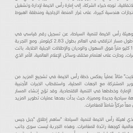
فاقية، توجه خبراء الشركة، إلى إمارة رأس الخيمة لإدارة وتشغيل
ازات هندسية كبيرة، على غرار المنصة الزجاجية ومنطقة الهبوط
 وهيئة رأس الخيمة لتنمية السياحة، عن تسجيل رقم قياسي في
موسوعة “غينيس” للأرقام القياسية، من خلال إنشاء أطول مسار انزلاقي في العالم بطول 2.83 كيلومتر. ومع التجربة
المميزة التي يخوضها المغامرون بسرعة تصل إلى 150 كليو متراً فوق السهول والوديان والإطلالات الجبلية الخلابة، باتت
، وحازت على اهتمام مختلف وسائل الإعلام العالمية، الأمر الذي
يت” مثالاً عملياً يعكس خطة رأس الخيمة في تشجيع المزيد من
ير المشتركة مع الجهات المحلية، واستقطاب الخبرات الأجنبية
لإمارة وخططها في التنمية الاقتصادية. وقد توّج إنشاء المسار
هة سياحية جديدة ومميزة، حيث بدأت بعدها عمليات تطوير المزيد
ً مركزاً شاملاً للمغامرات.
ي لهيئة رأس الخيمة لتنمية السياحة: “ساهم إطلاق “جبل جيس
عالمية كوجهة رائدة للمغامرات. وهذه التجربة ليست سوى جانب