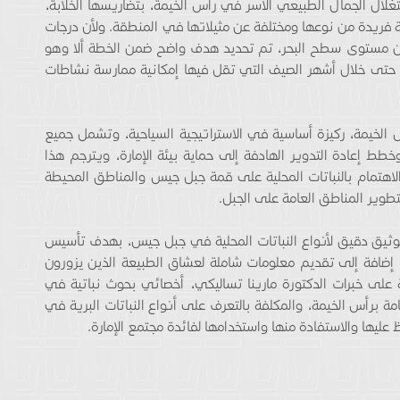
غلال الجمال الطبيعي الآسر في رأس الخيمة، بتضاريسها الخلابة،
ريدة من نوعها ومختلفة عن مثيلاتها في المنطقة. ولأن درجات
ل جيس، تكون غالباً أقل بـ10 درجات عن مستوى سطح البحر، تم تحديد هدف واضح ضمن الخطة ألا وهو
 حتى خلال أشهر الصيف التي تقل فيها إمكانية ممارسة نشاطات
أس الخيمة، ركيزة أساسية في الاستراتيجية السياحية، وتشمل جميع
خطط إعادة التدوير الهادفة إلى حماية بيئة الإمارة، ويترجم هذا
الاهتمام بالنباتات المحلية على قمة جبل جيس والمناطق المحيطة
ً لتطوير المناطق العامة على الجبل.
بتوثيق دقيق لأنواع النباتات المحلية في جبل جيس، بهدف تأسيس
 إضافة إلى تقديم معلومات شاملة لعشاق الطبيعة الذين يزورون
ة على خبرات الدكتورة مارينا تساليكي، أخصائي بحوث نباتية في
عامة برأس الخيمة، والمكلفة بالتعرف على أنواع النباتات البرية في
عليها والاستفادة منها واستخدامها لفائدة مجتمع الإمارة.