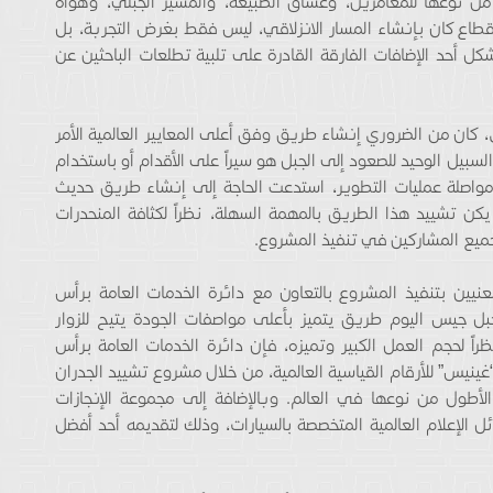
ن نوعها للمغامرين، وعشاق الطبيعة، والمسير الجبلي، وهواة
القطاع كان بإنشاء المسار الانزلاقي، ليس فقط بغرض التجربة، بل
كل أحد الإضافات الفارقة القادرة على تلبية تطلعات الباحثين عن
، كان من الضروري إنشاء طريق وفق أعلى المعايير العالمية الأمر
كن بالمهمة السهلة، فحتى عام 2013، كان السبيل الوحيد للصعود إلى الجبل هو سيراً على الأقدام أو باستخدام
واصلة عمليات التطوير، استدعت الحاجة إلى إنشاء طريق حديث
يكن تشييد هذا الطريق بالمهمة السهلة، نظراً لكثافة المنحدرات
جميع المشاركين في تنفيذ المشروع.
عنيين بتنفيذ المشروع بالتعاون مع دائرة الخدمات العامة برأس
بل جيس اليوم طريق يتميز بأعلى مواصفات الجودة يتيح للزوار
اً لحجم العمل الكبير وتميزه، فإن دائرة الخدمات العامة برأس
ينيس” للأرقام القياسية العالمية، من خلال مشروع تشييد الجدران
لأطول من نوعها في العالم. وبالإضافة إلى مجموعة الإنجازات
الإعلام العالمية المتخصصة بالسيارات، وذلك لتقديمه أحد أفضل