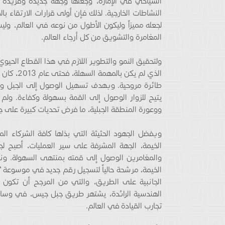
السياحي في الإمارة، وجعلها وجهة جديدة وفريدة م
النشاطات الخارجية. لذلك فإن أولى قرارات الارتقاء ب
لجعله مميزاً وليكون الأطول من نوعه في العالم، وليش
المغامرة والتشويق من كل أرجاء العالم.
ولتحقيق النمو والتطوير اللازم في هذا القطاع الحيوي
الذي لم ي
طائرة مروحية. وبهدف تسهيل الوصول إلى الجبل وم
يتيح للزوار الوصول إلى القمة بسهولة وكفاءة. ولم 
ووعورة المنطقة الجبلية، ما فرض تحديات كبيرة على 
وبفضل الجهود الحثيثة التي بذلها كافة الشركاء الم
الخيمة، الجهة المشرفة على سير العمليات، أصبح لج
والمغامرين الوصول إلى قمته بمنتهى السهولة. ونظر
الخيمة، مرشحة حالياً لتسجيل رقم جديد في موسوعة “غ
الجانبية على الطريق، والتي من المرجح أن تكون ا
الهندسية الرائدة، يشتهر طريق جبل جيس، في وسائل 
تجارب القيادة في العالم.