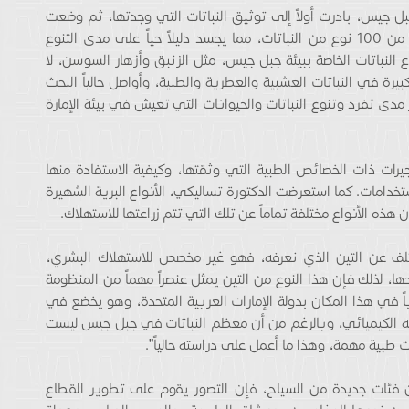
 جيس، بادرت أولاً إلى توثيق النباتات التي وجدتها، ثم وضعت
خارطة لها بالكامل، وتوصلت إلى أن الجبل يضم أكثر من 100 نوع من النباتات، مما يجسد دليلاً حياً على مدى التنوع
لنباتات الخاصة ببيئة جبل جيس، مثل الزنبق وأزهار السوسن، لا
رة في النباتات العشبية والعطرية والطبية، وأواصل حالياً البحث
دى تفرد وتنوع النباتات والحيوانات التي تعيش في بيئة الإمارة
جيرات ذات الخصائص الطبية التي وثقتها، وكيفية الاستفادة منها
استخدامات. كما استعرضت الدكتورة تساليكي، الأنواع البرية الشهيرة
هذه الأنواع مختلفة تماماً عن تلك التي تتم زراعتها للاستهلاك.
يختلف عن التين الذي نعرفه، فهو غير مخصص للاستهلاك البشري،
ها، لذلك فإن هذا النوع من التين يمثل عنصراً مهماً من المنظومة
صرياً في هذا المكان بدولة الإمارات العربية المتحدة، وهو يخضع في
يبه الكيميائي، وبالرغم من أن معظم النباتات في جبل جيس ليست
مات طبية مهمة، وهذا ما أعمل على دراسته حالياً”.
 فئات جديدة من السياح، فإن التصور يقوم على تطوير القطاع