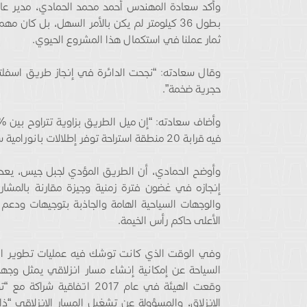
وأكد سعادة المهندس أحمد محمد الحمادي، مدير عام
بطول 36 كيلومتر لم يكن بالأمر السهل، بل كان م
ثمار عملنا في استكمال هذا المشروع الحيوي.
حجرية ضخمة”.
فيه قرابة 20 منطقة استراحة توفر إطلالات بانورامية ساحرة على منحدرات سلسلة جبال الحجر الشامخة”.
وأوضح الحمادي، أن الطريق المؤدي لجبل جيس، يعد م
إنجازه في غضون فترة زمنية وجيزة مقارنة بالمشاري
والوجهات السياحية الهامة والجاذبة بتوجيهات و
الأعلى حاكم رأس الخيمة.
وفي الوقت الذي كانت توشك فيه عمليات تطوير الطر
السياحة عن إمكانية إنشاء مسار انزلاقي يمثل وجه
وقعت الهيئة في عام 2017 ات
الانزلاق، والمسؤولة عن تشغيل المسار الانزلاقي “ذ