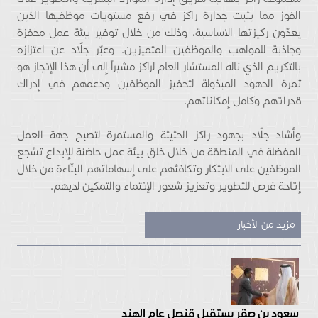
الفوز مما يثبت جدارة راكز في رفع مستويات موظفيها الذين
يعدّون ركيزتها الاساسية، وذلك من خلال توفير بيئة عمل محفزة
وجاذبة للمواهب والموظفين المتميزين. وعبّر جلّاد عن اعتزازه
بالتكريم الذي ناله المستشار العام لراكز مشيراً إلى أن هذا الإنجاز هو
ثمرة الجهود المبذولة لتحفيز الموظفين ودعمهم في إدراك
قدراتهم وكامل إمكاناتهم.
وأشاد جلّاد بجهود راكز الحثيثة والمستمرة لتصبح جهة العمل
المفضلة في المنطقة من خلال خلق بيئة عمل حاضنة للإبداع تشجع
الموظفين على الابتكار وتكافئهم على إسهاماتهم البنّاءة من خلال
إتاحة فرص للتطوير وتعزيز شعور الإنتماء والتمكين لديهم.
مزيد من الأخبار
سعود بن صقر يستقبل قنصل عام الهند