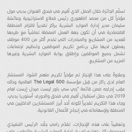
تسلّم الجائزة خلال الحفل الذي أقيم في فندق العنوان بدبي مول
مؤخراً كل من محمد الظهوري رئيس قطاع الاستراتيجية وعائشة
سليمان مدير إدارة الموارد البشرية براكز تقديراً لالتزام المنطقة
الاقتصادية في أن تكون جهة العمل المفضلة تماشياً مع طرحها
للعديد من المشاريع والمبادرات التي تخدم أكثر من 400 موظف
يعملون لديها مثل برنامج تكريم الموظفين وتنظيم اجتماعات
تشمل جميع الموظفين وإطلاق بوابة الموارد البشرية وغيرها
المزيد من المشاريع.
وعلاوةً على هذا الإنجاز تم مؤخراً تكريم ملهم الشوا، المستشار
العام لدى راكز من قِبل مؤسسة
The Legal 500
العالمية وذلك
عقِب إدراجه ضمن قائمة “جي سي باور ليست ميدل إيست لعام
2019 في حفل استقبال أقيم في فندق والدورف أستوريا بدبي.
وجاء هذا التكريم تقديراً لكونه أحد أبرز المستشارين الداخليين في
المنطقة ولإسهاماته في إنجاح الأعمال القانونية.
وتعقيباً على هذه الإنجازات، تقدّم رامي جلّاد الرئيس التنفيذي
لمجموعة راكز بتهانيه لفريق إدارة الموارد البشرية والتطوير على