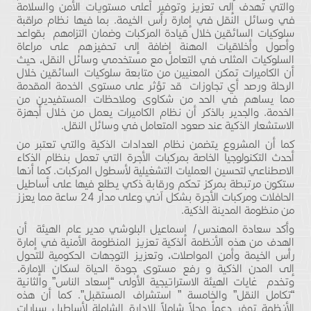
والتي تهدف إلى تعزيز وتوفير أعلى مستويات الأمن والسلامة
في وسائل النقل في إمارة رأس الخيمة. بما فيها نظام مراقبة
سلوكيات السائقين خلال قيادة المركبات وضمان التزامهم بقواعد
وأصول وأخلاقيات المهنة إضافة إلى تحفيزهم على مراعاة
السلوكيات المثلى في التعامل مع مستخدمي وسائل النقل، حيث
أن الكاميرات تمكن المعنيين من متابعة سلوكيات السائقين خلال
الرحلة ورصد أي تجاوزات قد تؤثر على مستوى الخدمة المقدمة
مما يساهم في الحد من شكاوى وملاحظات المستفيدين من
الخدمة. والجدير بالذكر أن نظام الكاميرات يعمل من خلال أجهزة
الاستشعار الذكية عند صعود المتعامل في وسائل النقل.
كما أن المشروع يتضمن نظام العدادات الذكية والتي تعتبر من
أحدث التكنولوجيا الخاصة بمركبات الأجرة التي تعمل بنظام الذكاء
الاصطناعي لتحسين العمليات التشغيلية لأسطول المركبات. كما أنها
ستكون مرتبطة بمركز تحكم ورقابة ذكي يطلع فيها على أساطيل
الحافلات ومركبات الأجرة بشكل اَني وعلى مدار 24 ساعة مما يعزز
من منظومة المدينة الذكية.
وأكد سعادة المهندس/ إسماعيل البلوشي مدير عام الهيئة أن
الهدف من هذه الأنظمة الذكية تعزيز المنظومة الأمنية في إمارة
رأس الخيمة وأمن المواصلات، وتعزيز التوجهات الحكومية للتحول
إلى المدن الذكية و رفع مستوى جودة الحياة لسكان الإمارة،
وتخدم غايات الهيئة الاستراتيجية الأولى “إسعاد الناس” والثانية
“تكامل النقل” والخامسة ” استشراف المستقبل”. كما أن هذه
الأنظمة توفر دعماً وحلاً شاملاً للإدارة الشاملة لأساطيل سيارات