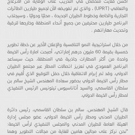
اكشن فلايت متخصص في التدريب على الوقاية من الانزعاج
والتعافي (UPRT) ، والذي تم تفويضه الآن لجميع طيارين الطائرات
التجارية والخاصة وخطوط الطيران الجديدة ، محليًا ودوليًا ، وسيجتذب
البرنامج طيارين محترفين من جميع أنحاء المنطقة وخارجها لترقية
وتحديث مهاراتهم .
من خلال استراتيجية النمو التنافسية والإعلان الأخير عن خطة تطوير
خمسية بقيمة 60 مليون درهم إماراتي، أصبحت امارة رأس الخيمة
واحدة من أكثر المطارات جاذبية في المنطقة. حيث سيساعد
البرنامج العمودي في تعزيز اتصالات المطار عبر مجتمع الطيران
الدولي. وقد تم إبرام الاتفاقية خلال حفل التوقيع الذي أقيم في
مطار رأس الخيمة الدولي بحضور سعادة المهندس الشيخ سالم بن
سلطان القاسمي، والسيد أتاناسيوس تيتونيس الرئيس التنفيذي
لمطار رأس الخيمة الدولي.
قال الشيخ المهندس. سالم بن سلطان القاسمي، رئيس دائرة
الطيران المدني ومطار رأس الخيمة الدولي، عضو مجلس إدارة
الهيئة العامة للطيران المدني والمجلس التنفيذي لرأس الخيمة:
“نحن نركز على مجالين هامين للغاية من مجالات التطوير وهما