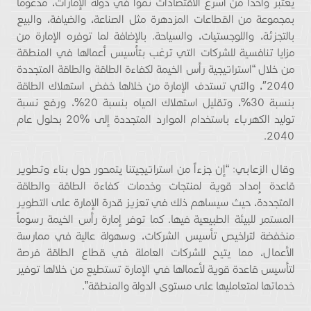
يعتبر واحداً من أسرع الاقتصادات نمواً في دولة الإمارات، مدعوماً
بمجموعة من القطاعات المزدهرة مثل الصناعة، والضيافة، والبيع
بالتجزئة، واللوجستيات، والسياحة. بالإضافة لما توفره الإمارة من
مزايا تنافسية للشركات التي ترغب بتأسيس أعمالها في المنطقة
من خلال “استراتيجية رأس الخيمة لكفاءة الطاقة والطاقة المتجددة
2040″، والتي تستدف الإمارة من خلالها خفض استهلاك الطاقة
بنسبة 30%، وتقليل استهلاك المياه بنسبة 20%، ورفع نسبة
توليد الكهرباء باستخدام الموارد المتجددة إلى %20 بحلول عام
2040.
وقال الزعابي: “إن جزءاً من استراتيجيتنا يتمحور حول بناء وتطوير
قاعدة إمداد قوية لمنتجات وخدمات كفاءة الطاقة والطاقة
المتجددة، حيث سيساهم ذلك في تعزيز قدرة الإمارة على التطوير
المستمر للبيئة الطبيعية فيها. كما توفر إمارة رأس الخيمة رسوماً
منخفضة لتراخيص تأسيس الشركات، وسهولة عالية في ممارسة
الأعمال، مما يتيح للشركات العاملة في قطاع الطاقة فرصة
لتأسيس قاعدة قوية لأعمالها في الإمارة تستطيع من خلالها توفير
خدماتها لمتعامليها على مستوى الدولة والمنطقة”.