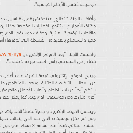
موسوعة غينيس للأرقام القياسية”.
وأضافت اللجنة: “نتطلع إلى تحقيق رقمين قياسيين جديد
مختلف الأعمار حيث تتنوع الفعاليات المخصصة لهذا اليو
والألعاب الترفيهية العائلية، وحفلات موسيقى الدي ج
مميز والاستمتاع بالعديد من الأنشطة التي توفرها رأس
واختتمت اللجنة: “يعد الموقع الإلكتروني
ww.raknye
قضاء رأس السنة في رأس الخيمة تجربة لا تنسى”.
ويتيح الموقع الإلكتروني فرصة التعرف على أفضل مو
عن الفعاليات الترفيهية العائلية. ويعمل المنظمون حال
ستضم أيضاً عربات الطعام وألعاب الأطفال والعروض ا
أخرى مثل عروض موسيقى الدي جيه، كما يمكن حجز هذه 
العشاء الغنائي فيبدأ عند
ولإتاحة الفرصة أمام الزوار للتعرف على ما ينتظره