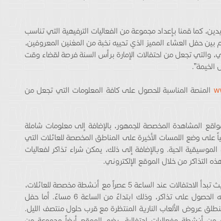
ين، كما قمنا بإعداد مجموعة من الفعاليات الترفيهية التي تناسب
م بين حفل العشاء المميز الذي تحييه نخبة من المغنين المعروفين،
ي، والتي تجعل من احتفالات الإمارة برأس السنة فرصة لقضاء وقت
 الخيمة”.
w
المنصة المناسبة للحصول على كافة المعلومات التي تجعل من
اقع المشاهدة المخصصة للجمهور، بالإضافة إلى معلومات شاملة
ياً على وضع اللمسات الأخيرة على المناطق المخصصة للعائلات التي
لموسيقية الحية. وبالإضافة إلى ذلك، يمكن شراء تذاكر لفعاليات
التذاكر من خلال الموقع الإلكتروني.
ويتضمن الموقع الإلكتروني جدولاً مفصلاً للفعاليات، حيث تبدأ الاحتفالات عند الساعة 5 عصراً مع أنشطة مخصصة للعائلات،
ومن ثم حفل موسيقى الدي جيه الذي يتطلب دخوله الحصول على تذاكر، وذلك ابتداءً من الساعة 6 مساءً. أما حفل
 الساعة 8 مساءً، في حين تنطلق عروض الألعاب النارية المنتظرة مع قرب حلول منتصف الليل.
م من أنشطة وفعاليات احتفالية، يضم الموقع أيضاً مجموعة من