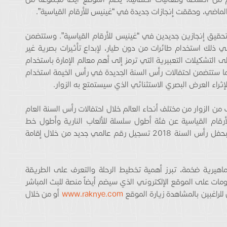
 الماضي، وحققت إنجازات جديدة في “غينيس للأرقام القياسية”.
 تحقيق إنجازين جديدين في “غينيس للأرقام القياسية”. وستتضمن
في ذلك استخدام طائرات من دون طيار، لإبداع تأثيرات بصرية غير
إلى التشكيلات التعبيرية التي ترمز إلى أهم معالم الإمارة باستخدام
 كما ستتضمن احتفالات رأس السنة الجديدة في رأس الخيمة استخدام
لإثراء العرض البصري الاستثنائي الذي سيستمتع به الزوار.
 من الزوار من مختلف أنحاء العالم خلال احتفالات رأس السنة العام
ام القياسية عن فئة أطول سلسلة للألعاب النارية وأطول خط
مستقيم للألعاب النارية. كما شهدت احتفالات الإمارة بحفل رأس السنة 2018 تسجيل رقم عالمي جديد من خلال إقامة
يرية ضخمة، تبرز أهمية تخطيط الرحلة والتعرف على الطريقة
لومات على الموقع الإلكتروني الذي سيضم أيضاً منصة للبث المباشر
ن للراغبين بالمشاهدة زيارة الموقع
www.raknye.com
أو من خلال