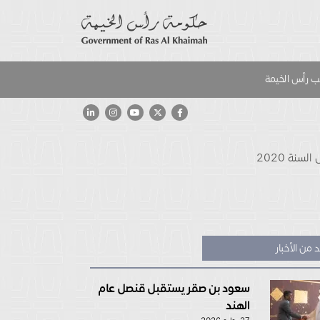
 رأس الخيمة
نة 2020
 من الأخبار
سعود بن صقر يستقبل قنصل عام
الهند