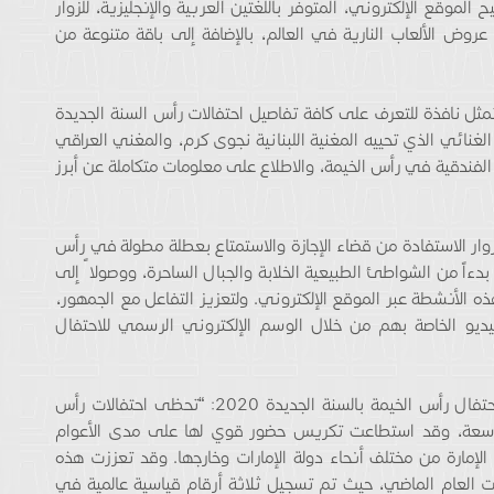
لموقع الإلكتروني، المتوفر باللغتين العربية والإنجليزية، للزوار
روض الألعاب النارية في العالم، بالإضافة إلى باقة متنوعة من
ثل نافذة للتعرف على كافة تفاصيل احتفالات رأس السنة الجديدة
غنائي الذي تحييه المغنية اللبنانية نجوى كرم، والمغني العراقي
 الفندقية في رأس الخيمة، والاطلاع على معلومات متكاملة عن أبرز
زوار الاستفادة من قضاء الإجازة والاستمتاع بعطلة مطولة في رأس
 بدءاً من الشواطئ الطبيعية الخلابة والجبال الساحرة، ووصولا ً إلى
ه الأنشطة عبر الموقع الإلكتروني. ولتعزيز التفاعل مع الجمهور،
يديو الخاصة بهم من خلال الوسم الإلكتروني الرسمي للاحتفال
وبهذه المناسبة، قالت اللجنة المسؤولة عن تنظيم احتفال رأس الخيمة بالسنة الجديدة 2020: “تحظى احتفالات رأس
 واسعة، وقد استطاعت تكريس حضور قوي لها على مدى الأعوام
الإمارة من مختلف أنحاء دولة الإمارات وخارجها. وقد تعززت هذه
ات العام الماضي، حيث تم تسجيل ثلاثة أرقام قياسية عالمية في