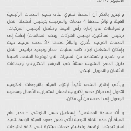
الأسبوع 24/7.
والجدير بالذكر أن المنصة تحتوي على جميع الخدمات الرئيسية
للهيئة والبالغ عددها 4 خدمات والمرتبطة بترخيص أنشطة النقل
والمواصلات في إمارة رأس الخيمة وتشمل (ترخيص المركبات،
ترخيص السائقين، ترخيص الشركات، ودفع المخالفات) إضافةً إلى
الخدمات الفرعية الأخرى والبالغ عددها 37 خدمة فرعية، حيث
بإمكان المتعامل اجراء كافة عمليات اصدار وتجديد تراخيص النقل
في الامارة والاستفادة من المميزات التي توفرها المنصة، لاسيما
طرق الدفع المتنوعة ممثلةً في الدرهم الالكتروني وبطاقات
الائتمان والتحويل البنكي.
ويأتي إطلاق المنصة تأكيداً لإلتزام الهيئة بالتوجهات الحكومية
للتحول إلى مراكز خدمة إلكترونية لضمان استمرارية الأعمال وسهولة
الوصول إلى الخدمة من أي مكان.
و أكد سعادة المهندس/ إسماعيل حسن البلوشي – مدير عام
الهيئة أن هذه النقلة النوعية تأتي ضمن جهود الهيئة الرامية لتنفيذ
استراتيجيتها الرقمية وتطبيق خدمات مبتكرة تلبي كافة احتياجات