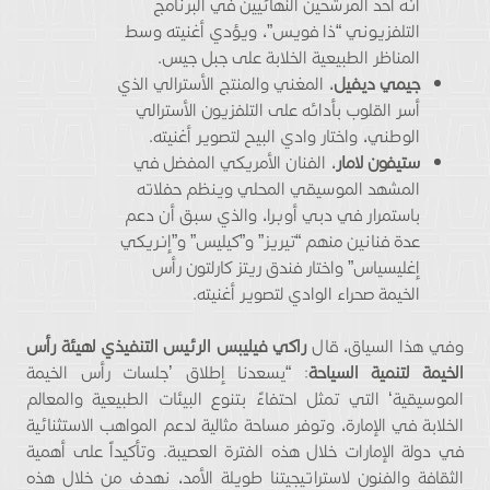
أنه أحد المرشحين النهائيين في البرنامج
التلفزيوني “ذا فويس”، ويؤدي أغنيته وسط
المناظر الطبيعية الخلابة على جبل جيس.
جيمي ديفيل
، المغني والمنتج الأسترالي الذي
أسر القلوب بأدائه على التلفزيون الأسترالي
الوطني، واختار وادي البيح لتصوير أغنيته.
ستيفون لامار
، الفنان الأمريكي المفضل في
المشهد الموسيقي المحلي وينظم حفلاته
باستمرار في دبي أوبرا، والذي سبق أن دعم
عدة فنانين منهم “تيريز” و”كيليس” و”إنريكي
إغليسياس” واختار فندق ريتز كارلتون رأس
الخيمة صحراء الوادي لتصوير أغنيته.
وفي هذا السياق، قال
راكي فيليبس الرئيس التنفيذي لهيئة رأس
الخيمة لتنمية السياحة
: “يسعدنا إطلاق ’جلسات رأس الخيمة
الموسيقية‘ التي تمثل احتفاءً بتنوع البيئات الطبيعية والمعالم
الخلابة في الإمارة، وتوفر مساحة مثالية لدعم المواهب الاستثنائية
في دولة الإمارات خلال هذه الفترة العصيبة. وتأكيداً على أهمية
الثقافة والفنون لاستراتيجيتنا طويلة الأمد، نهدف من خلال هذه