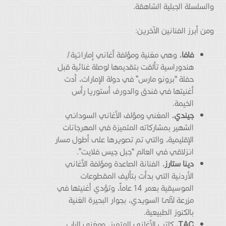
والسلسلة الجبلية الشاهقة.
ومن أبرز الفنانين الآخرين:
فافا
، وهي مغنية ومؤلفة أغاني إماراتية/
هندوراسية تألقت بتقديمها لوصلة غنائية قبل
حفلة “برونو مارس” في دولة الإمارات، أدت
أغنيتها في فندق والدورف أستوريا رأس
الخيمة.
جيندي
، المغني ومؤلف الأغاني السوداني
الشهير بمشاركاته المتميزة في المهرجانات
الإقليمية، والتي تم تصويرها على أطول مسار
انزلاقي في العالم “جبل جيس فلايت”.
دينا ستارز
، الفنانة الصاعدة ومؤلفة الأغاني
الأردنية التي بدأت بتأليف المقطوعات
الموسيقية بعمر 14 عاماً، وتؤدي أغنيتها في
مزرعة لآلئ السويدي، بجوار البحيرة الغنية
بالكنوز الطبيعية.
TAC
، كاتب الأغاني المتميز، ومغني الراب