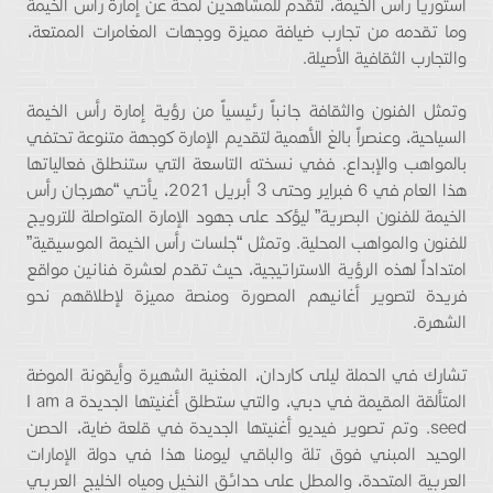
أستوريا رأس الخيمة، لتقدم للمشاهدين لمحة عن إمارة رأس الخيمة
وما تقدمه من تجارب ضيافة مميزة ووجهات المغامرات الممتعة،
والتجارب الثقافية الأصيلة.
وتمثل الفنون والثقافة جانباً رئيسياً من رؤية إمارة رأس الخيمة
السياحية، وعنصراً بالغ الأهمية لتقديم الإمارة كوجهة متنوعة تحتفي
بالمواهب والإبداع. ففي نسخته التاسعة التي ستنطلق فعالياتها
هذا العام في 6 فبراير وحتى 3 أبريل 2021، يأتي “مهرجان رأس
الخيمة للفنون البصرية” ليؤكد على جهود الإمارة المتواصلة للترويج
للفنون والمواهب المحلية. وتمثل “جلسات رأس الخيمة الموسيقية”
امتداداً لهذه الرؤية الاستراتيجية، حيث تقدم لعشرة فنانين مواقع
فريدة لتصوير أغانيهم المصورة ومنصة مميزة لإطلاقهم نحو
الشهرة.
تشارك في الحملة ليلى كاردان، المغنية الشهيرة وأيقونة الموضة
المتألقة المقيمة في دبي، والتي ستطلق أغنيتها الجديدة I am a
seed. وتم تصوير فيديو أغنيتها الجديدة في قلعة ضاية، الحصن
الوحيد المبني فوق تلة والباقي ليومنا هذا في دولة الإمارات
العربية المتحدة، والمطل على حدائق النخيل ومياه الخليج العربي