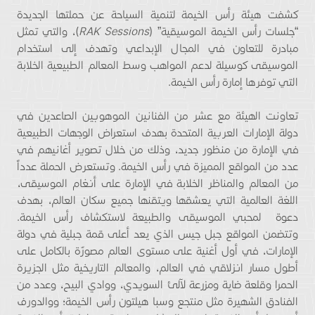
كشفت هيئة رأس الخيمة لتنمية السياحة عن حملتها الجديدة
“جلسات رأس الخيمة الموسيقية” (
RAK Sessions
)، والتي تمثل
مبادرة للتعاون في المجال الإبداعي وتهدف إلى استخدام
الموسيقى كوسيلة لدعم المواهب وسط المعالم الطبيعية الخلابة
التي توفرها إمارة رأس الخيمة.
تعاونت الهيئة مع عشر من الفنانين الموهوبين الصاعدين في
دولة الإمارات العربية المتحدة بهدف استعراض الوجهات الطبيعية
في الإمارة من منظور جديد، وذلك من خلال تصوير أغانيهم في
عدد من المواقع المميزة في رأس الخيمة. وتستعرض الحملة عدداً
من المعالم والمناظر الخلابة في الإمارة على أنغام الموسيقى،
اللغة العالمية التي يعشقها ويتقنها جميع سكان العالم، بهدف
دعوة لمحبي الموسيقى والطبيعة لاستكشاف رأس الخيمة.
وتتضمن المواقع جبل جيس الذي يعد أعلى قمة جبلية في دولة
الإمارات، في أول أغنية على مستوى العالم مصورّة بالكامل على
أطول مسار انزلاقي في العالم، والمعالم التاريخية مثل الجزيرة
الحمرا وقلعة ضاية ومزرعة لآلئ السويدي، ووادي البيح، وعدد من
الفنادق الشهيرة مثل منتجع وسبا هيلتون رأس الخيمة؛ ووالدورف