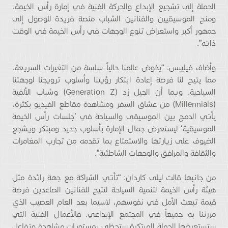
الحملة إلى تشجيع الإبداع والحركة الفنية في إمارة رأس الخيمة،
ومنح الموسيقيين والفنانين الشباب منصة فريدة للوصول إلى
جمهور أكبر واستعراض تنوع الوجهات في رأس الخيمة في الوقت
ذاته”.
وأضاف فيليبس: “يخوض عالمنا حالياً سلسة من التغيرات السريعة،
مما يتيح لنا فرصة إعادة ابتكار رؤيتنا وأسلوب ترويجنا لوجهتنا
السياحية. وبما أن الجيل زد (Generation Z) وشباب الألفية
(Millennials) من عشاق السفر ومشاهدة مقاطع الفيديو بكثرة،
يأتي الدمج بين الموسيقى والسياحة في ’جلسات رأس الخيمة
الموسيقية‘ ليستعرض جمال الإمارة بأسلوب جديد ومبتكر ويشجع
الضيوف على زيارتها والاستمتاع بما تقدمه من تجارب المغامرات
والثقافة والمرافق والوجهات الشاطئية”.
من جانبها قالت ليلى كاردان: “تأتي الشراكة مع جهة رائدة مثل
هيئة رأس الخيمة لتنمية السياحة لتتيح للفنانين الصاعدين فرصة
قيمة تبعث الأمل في نفوسهم، لاسيما بعد العام العصيب الذي
مررننا به جميعاً في المجتمع الإبداعي. فالأعمال الفنية التي
ستستعرضها الحملة المبتكرة ستحظى بمستويات مشاهدة وتفاعل