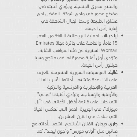
والمنتج مصري الجنسية، ويؤدي أغنيته في
مقطع مصور في وادي شوكة، المفضل لدى
عشاق الطبيعة وسط الجبال الشاهقة في
إمارة رأس الخيمة.
ليا ديبالا
، المغنية البريطانية البالغة من العمر
15 عاماً، والحاصلة على جائزة مجلة Emirates
Woman السنوية عن فئة المواهب الشابة،
وتؤدي أول أغنية مصورة لها في منتجع وسبا
هيلتون رأس الخيمة.
غالية
، الموسيقية السورية المتمرسة بالعزف
على آلات عدة وتشتهر بأدائها الآسر باللغات
العربية والإنجليزية والفرنسية والتركية
والأرمنية والإسبانية، وتؤدي أغنيتها “عبالي”
التي حلت على قائمة أفضل الأغاني في “أبل
ميوزك”، في الجزيرة الحمرا التي تعكس الحياة
التي سادت في القرن العشرين.
جاري ديجان
، الفنان الأيرلندي الشهير بأدائه مع
فنانين مثل “أولي مورس” و”جون ليجند”، كما