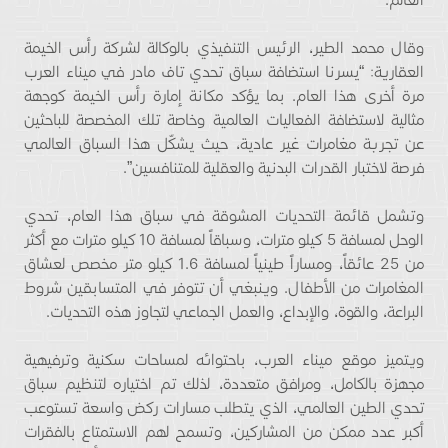
وقال محمد الطير، الرئيس التنفيذي بالوكالة لشركة رأس الخيمة
العقارية: “يسرنا استضافة سباق تحدي تاف مادر في ميناء العرب
مرة أخرى هذا العام. بما يؤكد مكانة إمارة رأس الخيمة كوجهة
مثالية لاستضافة الفعاليات العالمية وخاصة تلك المخصصة للباحثين
عن تجربة مغامرات غير عادية، حيث يشكّل هذا السباق العالمي
فرصة لاختبار القدرات البدنية والعقلية للمتنافسين”.
وتشمل قائمة التحديات المشوقة في سباق هذا العام، تحدي
الوحل لمسافة 5 كيلو مترات، وسباقاً لمسافة 10 كيلو مترات مع أكثر
من 25 عائقاً، ومساراً طينياً لمسافة 1.6 كيلو متر مخصص لعشاق
المغامرات من الأطفال. وينبغي أن تتوفر في المتسابقين شروط
البراعة، والقوة، والإبداع، والعمل الجماعي لتجاوز هذه التحديات.
ويتميز موقع ميناء العرب، باحتوائه لمساحات سكنية وترفيهية
مجهزة بالكامل، ومرافق متعددة، لذلك تم اختياره لتنظيم سباق
تحدي الطين العالمي، الذي يتطلب مسارات ركض واسعة تستوعب
أكبر عدد ممكن من المشاركين، وتسمح لهم الاستمتاع بالفقرات