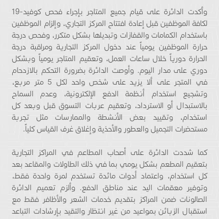
وأكدت الدائرة على قيام جميع المتاجر بإجراء فحص كوفيد-19
لكافة الموظفين قبل إعادة افتتاح المركز التجاري، وإلزام الموظفين
باستخدام الكمامات والقفازات وتبديلها بشكل متكرر، وفحص درجة
حرارة الموظفين يومياً عند دخول المركز التجارية ومراقبة درجة
الحرارة دورياً خلال ساعات العمل، وتعقيم المتاجر يومياً وبشكل
دوري على مدار اليوم. وأوصت الدائرة بضرورة التحكم بالازدحام
في المتجر على ألا يزيد على شخص واحد لكل 5 متر مربع،
وتشجيع استخدام أنظمة الدفع الإلكترونية، وعدم السماح
بالاستبدال أو الاسترداد، وتعقيم عربات التسوق قبل وبعد كل
استخدام، وتقييد بعض الأنشطة والممارسات مثل تجربة
مستحضرات التجميل والعطور والأحذية وإغلاق غرف القياس كلياً.
كما شددت الدائرة على أصحاب المطاعم في المراكز التجارية
بتعقيم المطعم بشكل يومي بما في ذلك الطاولات والمقاعد بعد
كل استخدام، واعتماد أدوات مائدة تستخدم لمرة واحدة فقط،
وتوفير معقمات اليد عند مناطق الدفع. وألزم تعميم الدائرة
الصالونات ضمن المراكز بتقديم خدمات الشعر والأظافر فقط مع
استقبال الزبائن بمواعيد من غير انتظار والتقيد بإرشادات التباعد