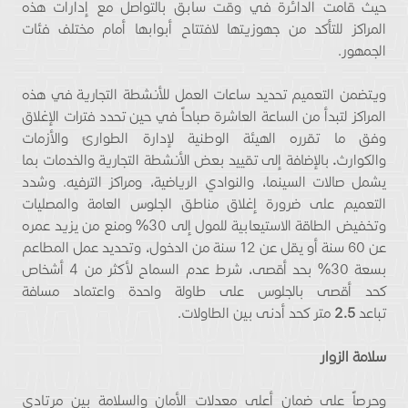
حيث قامت الدائرة في وقت سابق بالتواصل مع إدارات هذه
المراكز للتأكد من جهوزيتها لافتتاح أبوابها أمام مختلف فئات
الجمهور.
ويتضمن التعميم تحديد ساعات العمل للأنشطة التجارية في هذه
المراكز لتبدأ من الساعة العاشرة صباحاً في حين تحدد فترات الإغلاق
وفق ما تقرره الهيئة الوطنية لإدارة الطوارئ والأزمات
والكوارث
.
بالإضافة إلى تقييد بعض الأنشطة التجارية والخدمات بما
يشمل صالات السينما، والنوادي الرياضية، ومراكز الترفيه. وشدد
التعميم على ضرورة إغلاق مناطق الجلوس العامة والمصليات
وتخفيض الطاقة الاستيعابية للمول إلى 30% ومنع من يزيد عمره
عن 60 سنة أو يقل عن 12 سنة من الدخول، وتحديد عمل المطاعم
بسعة 30% بحد أقصى، شرط عدم السماح لأكثر من 4 أشخاص
كحد أقصى بالجلوس على طاولة واحدة واعتماد مسافة
تباعد
2.5
متر كحد أدنى بين الطاولات.
سلامة الزوار
وحرصاً على ضمان أعلى معدلات الأمان والسلامة بين مرتادي