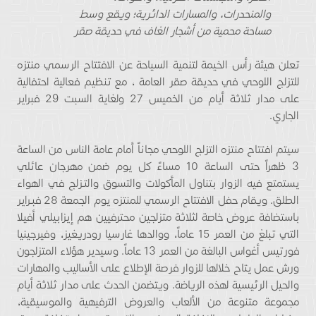
والمنحدرات، والمسارات الدائرية؛ ويقع وسط
مساحة محمية من أشجار الغاف في حديقة صقر
تعلن هيئة رأس الخيمة لتنمية السياحة عن الافتتاح الرسمي منتزه
للتزلج اللوحي في حديقة صقر العامة ، مع تنظيم فعالية احتفالية
على مدار ثلاثة أيام من الخميس 27 ولغاية السبت 29 فبراير
الجاري.
سيتم افتتاح منتزه التزلج اللوحي مجاناً أمام عامة الناس من الساعة
3 ظهراً حتى الساعة 10 مساءً كل يوم ضمن مهرجان عائلي
يستمتع فيه الزوار بتناول المأكولات والتسوق والتـزلج في الهواء
الطلق. ويقام حفل الافتتاح الرسمي للمنتزه يوم الجمعة 28 فبـراير
باستضافة عروض خاصة لثلاثة متزلجين محترفيين هم إيزابيلي أفيلا
التي تبلغ من العمر 15 عاماً، ووالدها غارسيا رودريغيز، وفيرجينيا
فورتيس أغواس البالغة من العمر 13 عاماً. وسيدير هؤلاء المتزلجون
ورش عمل يتاح خلالها للزوار فرصة الإطلاع على الأساليب والمهارات
والحيل الرئيسية لهذه الرياضة. ويتضمن الحدث على مدار ثلاثة أيام
مجموعة متنوعة من الألعاب والعروض الترفيهية والموسيقية،