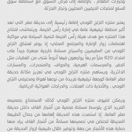
وخيارات الطعام ، بالإضافة إلى فرص التسوق مع استضافة سوق
للسلع لمنتجات الحرفيين المحليين وتجار التجزئة.
يعتبر منتزه التزلج اللوحي إضافة رئيسية إلى حديقة صقر التي تعد
أكبر منطقة ترفيهية عامة في إمارة رأس الخيمة. ويتماشى افتتاح
هذا المنتزه مع هدف هيئة رأس الخيمة لتنمية السياحة في مواكبة
اهتمامات زوار الإمارة والمجتمع المحلي؛ إذ يوفر لعشاق التزلج
اللوحي من المقيميين والسياح مساحة خارجية مجهزة جيداً على
امتداد 620 متراً مربعاً يواجهون فيها أنوعاً شتى من العقبات مثل
الحفر، والمجسمات الهرمية، والحواف، والمنحدرات، والمسارات
الدائرية. ويساهم منتزه التزلج اللوحي في تعزيز مكانة حديقة
صقر العامة كوجهة ترفيهية فريدة من نوعها لهواة ومحترفي التزلج
اللوحي ، والأحذية ذات العجلات، والدراجات الهوائية الرياضية.
ويمكن لضيوف منتزه التزلج اللوحي كذلك الاستمتاع بتصميمه
الفريد الذي يتوسط مساحة محمية من أشجار الغاف داخل حديقة
صقر العامة. إذ استمدت هذه الحديقة إلهامها من جمال الطبيعة
المحيطة لتحتضن في تصميمها مساحةً من أشجار الغاف يراد منها
حماية هذه الأشجار من جهة وتوفير ظلال طبيعية لزوار الحديقة من