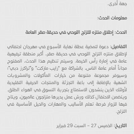
جهة أخرى.
معلومات الحدث:
الحدث: إطلاق منتزه للتزلج اللوحي في حديقة صقر العامة
التفاصيل:
دعوة لتمضية عطلة نهاية الأسبـوع في مهرجان احتفالي
لإطلاق منتزه التزلج اللوحي في حديقة صقر، أكبر منطقة ترفيهية
عامة في إمارة رأس الخيمة. وسيتم تنظيم هذا الحدث، المفتوح
مجاناً أمام عامة الناس، بالشراكة مع “رايب ماركت” و”تراكرز دبي”؛
وسيوفر مجموعة متنوعة من خيارات المأكولات والمشروبات
الشهية بالإضافة إلى باعة التجزئة والمنتجات الحرفية التقليدية
لأولئك الذين ينشدون الاستمتاع بتجربة التسوق في الهواء الطلق.
ويتضمن الاحتفال كذلك ورش عمل يديرها متزلجون عالميون، ويتاح
فيها للزوار فرصة تعلم الأساليب والمهارات والحيل الأساسية في
التزلج.
التاريخ:
الخميس 27 – السبت 29 فبراير