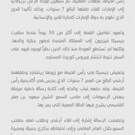
رأس الخيمة، للجهات المعنية، تم تسهيل عودة أم من بريطانيا
إلى الإمارات للقاء طفلها البالغ 7 سنوات، وذلك تأكيدا للدور
الذي تقوم به دولة الإمارات كمنارة للخير والإنسانية.
وتعود تفاصيل القصة إلى أكثر من 50 يوماً عندما سافرت
جيسيكا فيزجون إلى المملكة المتحدة لحضور جنازة والدها،
ولكنها لم تستطع العودة منذ ذلك الحين نظراً لوجود قيود على
السفر نتيجة انتشار فيروس كورونا المستجد.
وتعيش جيسيكا في رأس الخيمة مع زوجها ريتشارد وطفلهما
آرشي البالغ من العمر 7 سنوات الذي يدرس في أكاديمية رأس
الخيمة، وقد دفعه غياب والدته إلى كتابة رسالة خطية مرفقة
ببعض الرسومات إلى صاحب السمو الشيخ سعود بن صقر
القاسمي يشرح فيها الحالة الصعبة التي يمر بها.
وتضمنت الرسالة إشارة إلى لقاء آرشي وطلاب صفه بصاحب
السمو خلال العام الماضي وإلى احتفاظه بذكرى جميلة ومميزة