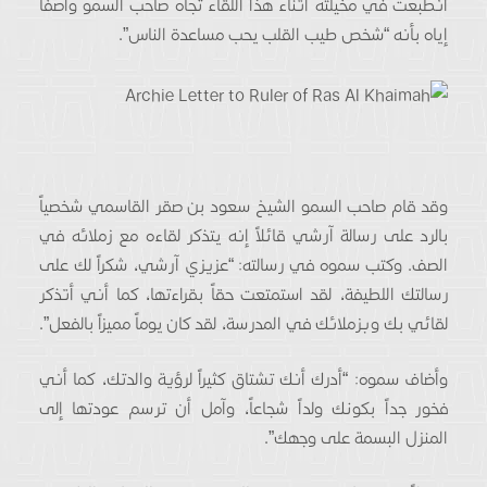
انطبعت في مخيلته أثناء هذا اللقاء تجاه صاحب السمو واصفاً
إياه بأنه “شخص طيب القلب يحب مساعدة الناس”.
وقد قام صاحب السمو الشيخ سعود بن صقر القاسمي شخصياً
بالرد على رسالة آرشي قائلاً إنه يتذكر لقاءه مع زملائه في
الصف. وكتب سموه في رسالته: “عزيزي آرشي، شكراً لك على
رسالتك اللطيفة، لقد استمتعت حقاً بقراءتها، كما أني أتذكر
لقائي بك وبزملائك في المدرسة، لقد كان يوماً مميزاً بالفعل”.
وأضاف سموه: “أدرك أنك تشتاق كثيراً لرؤية والدتك، كما أني
فخور جداً بكونك ولداً شجاعاً، وآمل أن ترسم عودتها إلى
المنزل البسمة على وجهك”.