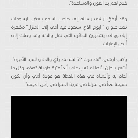
قدم لهم يد العون والمساعدة”.
وقد أرفق آرشي رسالته إلى صاحب السمو ببعض الرسومات
تحت عنوان “اليوم الذي ستعود فيه أمي إلى المنزل” مظهرة
إياه ووالده ينتظرون الطائرة التي تقل والدته وقد وصلت إلى
أرض الإمارات.
وكتب آرشي: “لقد مرت 52 ليلة منذ رأي والدتي للمرة الأخيرة”،
أشعر بالحزن لأنها لم تغب عني أبداً فترة طويلة كهذه، وكل ما
أحلم به وأتمناه في هذه اللحظة هو عودة أمي وأن نكون
جميعنا معاً في منزلنا في قرية الحمرا في رأس الخيمة”.