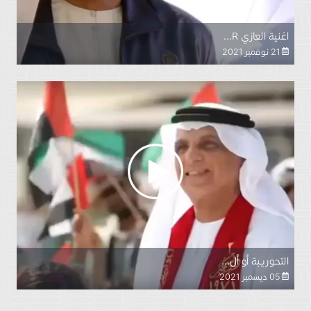
اغنية العازي R...
21 نوفمبر 2021
التحوريبة أو أل...
05 ديسمبر 2021