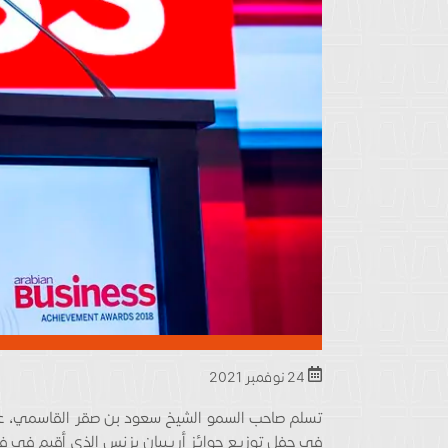
24 نوفمبر 2021
تسلم صاحب السمو الشيخ سعود بن صقر القاسمي، عضو 
في حفل توزيع جوائز أربييان بزنس الذي أقيم في فن