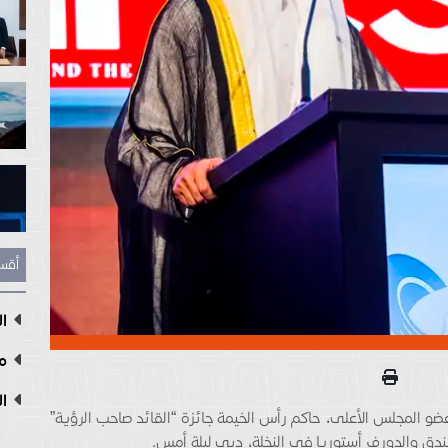
أقس
ال
مع
ال
المجلس الأعلى، حاكم رأس الخيمة جائزة “القائد صاحب الرؤية”
دق والدورف أستوريا في النخلة، دبي ليلة أمس.