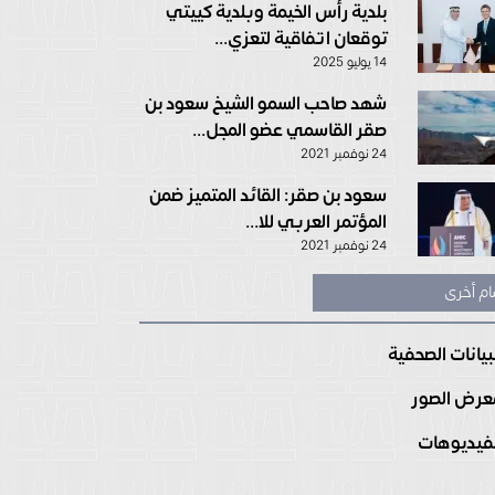
بلدية رأس الخيمة وبلدية كييتي
توقعان اتفاقية لتعزي...
14 يوليو 2025
شهد صاحب السمو الشيخ سعود بن
صقر القاسمي عضو المجل...
24 نوفمبر 2021
سعود بن صقر: القائد المتميز ضمن
المؤتمر العربي للا...
24 نوفمبر 2021
ام أخرى
بيانات الصحفية
رض الصور
فيديوهات