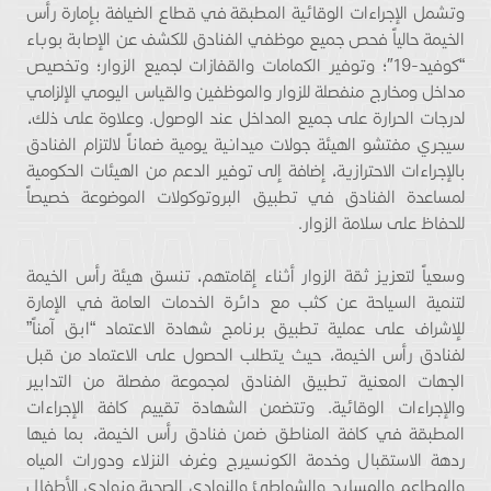
وتشمل الإجراءات الوقائية المطبقة في قطاع الضيافة بإمارة رأس
الخيمة حالياً فحص جميع موظفي الفنادق للكشف عن الإصابة بوباء
“كوفيد-19″؛ وتوفير الكمامات والقفازات لجميع الزوار؛ وتخصيص
مداخل ومخارج منفصلة للزوار والموظفين والقياس اليومي الإلزامي
لدرجات الحرارة على جميع المداخل عند الوصول. وعلاوة على ذلك،
سيجري مفتشو الهيئة جولات ميدانية يومية ضماناً لالتزام الفنادق
بالإجراءات الاحترازية، إضافة إلى توفير الدعم من الهيئات الحكومية
لمساعدة الفنادق في تطبيق البروتوكولات الموضوعة خصيصاً
للحفاظ على سلامة الزوار.
وسعياً لتعزيز ثقة الزوار أثناء إقامتهم، تنسق هيئة رأس الخيمة
لتنمية السياحة عن كثب مع دائرة الخدمات العامة في الإمارة
للإشراف على عملية تطبيق برنامج شهادة الاعتماد “ابق آمناً”
لفنادق رأس الخيمة، حيث يتطلب الحصول على الاعتماد من قبل
الجهات المعنية تطبيق الفنادق لمجموعة مفصلة من التدابير
والإجراءات الوقائية. وتتضمن الشهادة تقييم كافة الإجراءات
المطبقة في كافة المناطق ضمن فنادق رأس الخيمة، بما فيها
ردهة الاستقبال وخدمة الكونسيرج وغرف النزلاء ودورات المياه
والمطاعم والمسابح والشواطئ والنوادي الصحية ونوادي الأطفال