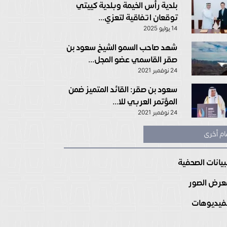
بلدية رأس الخيمة وبلدية كييتي
توقعان اتفاقية لتعزي...
14 يوليو 2025
شهد صاحب السمو الشيخ سعود بن
صقر القاسمي عضو المجل...
24 نوفمبر 2021
سعود بن صقر: القائد المتميز ضمن
المؤتمر العربي للا...
24 نوفمبر 2021
ام أخرى
بيانات الصحفية
رض الصور
فيديوهات