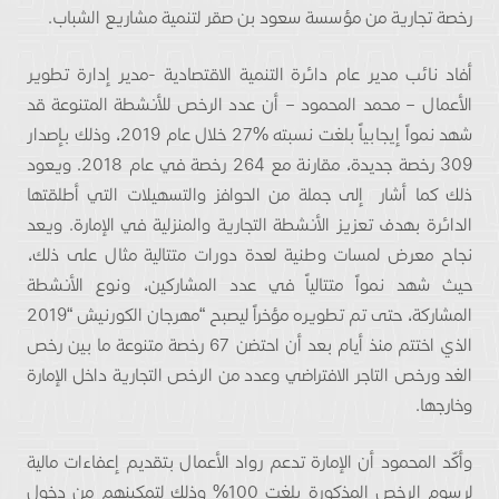
رخصة تجارية من مؤسسة سعود بن صقر لتنمية مشاريع الشباب.
أفاد نائب مدير عام دائرة التنمية الاقتصادية -مدير إدارة تطوير
الأعمال – محمد المحمود – أن عدد الرخص للأنشطة المتنوعة قد
شهد نمواً إيجابياً بلغت نسبته 27‎%‎ خلال عام 2019، وذلك بإصدار
309 رخصة جديدة، مقارنة مع 264 رخصة في عام 2018. ويعود
ذلك كما أشار إلى جملة من الحوافز والتسهيلات التي أطلقتها
الدائرة بهدف تعزيز الأنشطة التجارية والمنزلية في الإمارة. ويعد
نجاح معرض لمسات وطنية لعدة دورات متتالية مثال على ذلك،
حيث شهد نمواً متتالياً في عدد المشاركين، ونوع الأنشطة
المشاركة، حتى تم تطويره مؤخراً ليصبح “مهرجان الكورنيش “2019
الذي اختتم منذ أيام بعد أن احتضن 67 رخصة متنوعة ما بين رخص
الغد ورخص التاجر الافتراضي وعدد من الرخص التجارية داخل الإمارة
وخارجها.
وأكّد المحمود أن الإمارة تدعم رواد الأعمال بتقديم إعفاءات مالية
لرسوم الرخص المذكورة بلغت 100% وذلك لتمكينهم من دخول