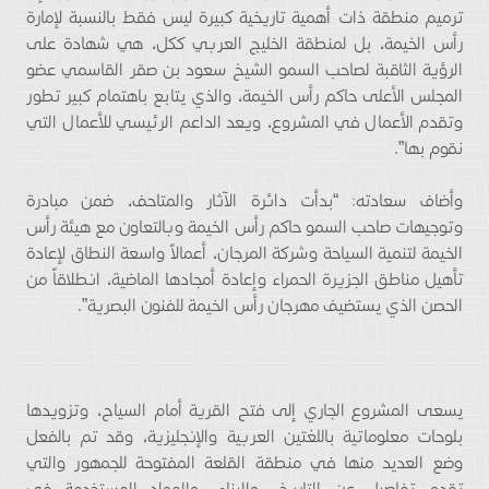
ترميم منطقة ذات أهمية تاريخية كبيرة ليس فقط بالنسبة لإمارة
رأس الخيمة، بل لمنطقة الخليج العربي ككل، هي شهادة على
الرؤية الثاقبة لصاحب السمو الشيخ سعود بن صقر القاسمي عضو
المجلس الأعلى حاكم رأس الخيمة، والذي يتابع باهتمام كبير تطور
وتقدم الأعمال في المشروع، ويعد الداعم الرئيسي للأعمال التي
نقوم بها”.
وأضاف سعادته: “بدأت دائرة الآثار والمتاحف، ضمن مبادرة
وتوجيهات صاحب السمو حاكم رأس الخيمة وبالتعاون مع هيئة رأس
الخيمة لتنمية السياحة وشركة المرجان، أعمالاً واسعة النطاق لإعادة
تأهيل مناطق الجزيرة الحمراء وإعادة أمجادها الماضية، انطلاقاً من
الحصن الذي يستضيف مهرجان رأس الخيمة للفنون البصرية”.
يسعى المشروع الجاري إلى فتح القرية أمام السياح، وتزويدها
بلوحات معلوماتية باللغتين العربية والإنجليزية، وقد تم بالفعل
وضع العديد منها في منطقة القلعة المفتوحة للجمهور والتي
تقدم تفاصيل عن التاريخ، والبناء، والمواد المستخدمة في