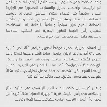
ولقد تم ضمها ضمن مشروع كبير لاستصلاح الأراضي لتصبح جزءاً من
البر الرئيسي، وأصبحت المنازل والمسارات المهجورة في الجزيرة
الحمراء مقصداً يثير فضول سكان المناطق المجاورة. وتشهد
المنطقة حالياً نقلة نوعية من خلال مشروع إعادة ترميم وتأهيل
المنطقة لتصبح مزاراً سياحياً وثقافياً بالإضافة إلى استضافتها
مهرجان رأس الخيمة للفنون البصرية في نسختيه السادسة
والسابعة داخل أحد حصونها الذي تم ترميمه.
إن اعتماد الجزيرة الحمراء موقعاً لتصوير فيلمي “آلة الحرب” لبراد
بيت و”6 أندرغراوند” لريان رينولدز، سلط الأضواء عليها كمركز واعد
لتصوير الأفلام السينمائية العالمية، وفي هذا الصدد، قال مايكل
باي مخرج 6 أندرغراوند”: “لقد قمنا بالتصوير في الجزيرة الحمراء.
إن هذا التنوع الذي تشهده المنطقة مذهل للغاية، حيث تجد مكاناً
يقع على بعد خمس دقائق، يبدو وكأنه بلداً آخر كلياً”.
ويعتبر كريستيان فلده، باحث الآثار الرئيسي في دائرة الآثار
والمتاحف في رأس الخيمة، قرية “الجزيرة الحمراء” مكاناً فريداً من
نوعه، وأن أعمال الترميم الجارية ستحافظ عليها لأجيال قادمة.