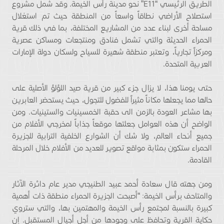
الطريق الرئيسي “E11” نحو مدينة رأس الخيمة. وقد شمل مشروع
استصلاح الأراضي نطاقاً واسعاً من المنطقة حيث تم استغلال
مساحة أخرى لبناء عدد من المشاريع المختلفة، بما في ذلك قرية
الحمراء الحديثة والتي تشمل فنادق ومنتجعات ومساكن عصرية
ومركزاً تجارياً، وتعتبر منطقة شهيرة للسياح ولسكان دولة الإمارات
العربية المتحدة.
حتى يومنا هذا، لا يزال جزء كبير من قرية صيد اللؤلؤ الأصلية على
حالها مما يجعلها مكاناً مثيراً للفضول للتجول، حيث يستحضر العابرين
بها مشاعر العودة بالزمن الى حقبة الخمسينيات والستينيات. ومن
الواضح أن هذه العوامل جعلتها موقعاً جذاباً لمخرجي الأفلام من
جميع أنحاء العالم، ولا شك أن الشوارع الخلفية الترابية للجزيرة
الحمراء ستكون بمثابة مواقع تصوير للعديد من الأفلام خلال المرحلة
القادمة.
ومن جهته قال سعادة أحمد عبيد الطنيجي مدير عام دائرة الآثار
والمتاحف برأس الخيمة: “أصبحت الجزيرة الحمراء منطقة ذات أهمية
كبيرة بالنسبة لمجتمع رأس الخيمة والمهتمين بها، والتي ستروي
حكاية القرية وتحافظ على وجودها من أجل أجيال المستقبل. إن