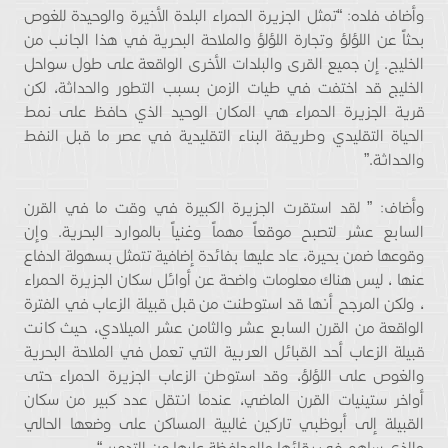
وأضاف فلده: “تمثل الجزيرة الحمراء البلدة الأخيرة والوحيدة للغوص
بحثاً عن اللؤلؤ وتجارة اللؤلؤ والملاحة البحرية في هذا الجانب من
الخليج. إن جميع القرى والبلدات الأخرى الواقعة على طول سواحل
الخليج قد اختفت في طيات الزمن بسبب التطور والحداثة، لكن
قرية الجزيرة الحمراء هي المكان الوحيد الذي حافظ على نمط
الحياة التقليدي وطريقة البناء التقليدية في عصر ما قبل النفط
والحداثة.”
وأضاف: ” لقد استقرت الجزيرة الكبيرة في وقت ما في القرن
السابع عشر لتصبح موقعاً مهماً وغنياً بالموارد البحرية. وإن
وقوعها ضمن بحيرة، عاد عليها بفائدة إضافية تتمثل بسهولة الدفاع
عنها ، ليس هناك معلومات واضحة عن أوائل سكان الجزيرة الحمراء
، ولكن المرجح أنها قد استوطنت من قبل قبيلة الزعاب في الفترة
الواقعة من القرن السابع عشر والثامن عشر الميلادي، حيث كانت
قبيلة الزعاب أحد القبائل العربية التي تعمل في الملاحة البحرية
والغوص على اللؤلؤ، وقد استوطن الزعاب الجزيرة الحمراء حتى
أواخر ستينيات القرن الماضي، عندما انتقل عدد كبير من سكان
القبيلة إلى أبوظبي تاركين غالبية المساكن على وضعها الحالي
والذي ساهم في بقائها والمحافظة عليها من التدمير “.