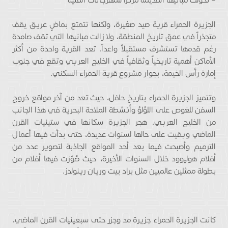
الجزيرة الحمراء قرية صيد صغيرة، ولكنها تتمتع بماضٍ عريق يقف
متجذراً في عمق تاريخ المنطقة، ولا زالت مبانيها التي تقف صامدة
رغم قدمها تستشرف مستقبلاً واعداً. تعد القرية واحدة من أكثر
الأماكن أهمية تاريخياً وثقافياً في الخليج العربي وتقع في جنوب
إمارة رأس الخيمة، بجوار مشروع قرية الحمراء السكني.
وتتميز الجزيرة الحمراء بتاريخ حافل، حيث تعد من آخر مواقع خروج
السفن للغوص على اللؤلؤ وأنشطة الملاحة البحرية في هذا الجانب
من الخليج العربي. هجر الجزيرة سكانها في ستينيات القرن
الماضي وبقيت على حالها لسنوات عديدة، حتى بدأت فيها أعمال
الترميم وأصبحت فيما بعد أحد المواقع الجاذبة لتصوير عدد من
أفلام هوليوود خلال السنوات الأخيرة، حيث صُوّرَت فيها أفلام من
بطولة ممثلين عالميين مثل براد بيت وريان رينولدز.
كانت الجزيرة الحمراء جزيرة مد وجزر حتى سبعينيات القرن الماضي،