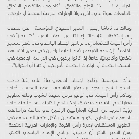
الدراسية 9 – 12 للنجاح والتفوق الأكاديمي والتقديم للإلتحاق
بالجامعات سواءً في داخل دولة الإمارات العربية المتحدة أو خارجها.
وقالت د. ناتاشا ريدج ، المدير التنفيذي للمؤسسة: “نحن نسعى
إلى إستقطاب 40 طالبًا إماراتيًا من الصف الثامن الأكثر تميزاً في
رأس الخيمة للانضمام إلى برنامج الإعداد الجامعي في شهر سبتمبر
القادم”. “إن هذه الفرصة رائعة للطلبة الراغبين في تحدي أنفسهم
شخصيًا وأكاديميًا، خاصةً إذا كانوا يرغبون في الدراسة الجامعية في
المملكة المتحدة أو الولايات المتحدة الأمريكية أو كندا أو أستراليا”.
بدأت المؤسسة برنامج الإعداد الجامعي بناءً على رغبة صاحب
السمو الشيخ سعود بن صقر القاسمي، عضو المجلس الأعلى
وحاكم رأس الخيمة، في توفير فرص مفيدة للشباب وذلك لتطوير
مهاراتهم القيادية وتحقيق إمكاناتهم الكامنة. وحرصاً منه على
رؤية المزيد من الطلبة الإماراتيين الراغبين في متابعة دراساتهم
الجامعية في الخارج ليكونوا مستعدين بشكل متميز للمساهمة في
التطوير المستقبلي لإمارة رأس الخيمة والإمارات العربية المتحدة.
ومن الجدير بالذكر أن خريجي برنامج الإعداد الجامعي التحقوا