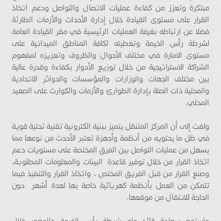
مبتكرة وتعزز من كفاءة عمليات الاتصال والتواصل ودعم اتخاذ
القرار على مستوى القيادة خلال إدارة الأحداث والأزمات الطارئة
فضلا عن ارتباطه بغرفة العمليات الرئيسية في مقر القيادة العامة
لشرطة رأس الخيمة وتغطيته لكافة المناطق الميدانية على
مستوى الامارة في مختلف الأحوال والظروف وتعزيزه لمفهوم
الشراكة الاستراتيجية من خلال توزيع الأدوار بكفاءة وقدرة عالية
بين مختلف الجهات والوزارات والمؤسسات والدوائر الاتحادية
والمحلية ذات الصلة بإدارة الطوارئ والأزمات والكوارث على الصعيد
المحلي.
ولفت إلى أن المركز المتنقل يتميز ببنية الكترونية تقنية تحتية قوية
في ظل ما يحتويه من أنظمة وأجهزة تعتبر الأحدث من نوعها مما
يسهل من عمليات التواصل بين الفرق المختصة على مستويات دعم
اتخاذ القرار من خلال توفير قاعدة البينات والمعلومات المطلوبة،
وصنع القرار من قبل الفريق المختص ، واتخاذ القرار والتنفيذ فيما
تتمكن من العمل بأنظمة كهربائية خاصة بها لعدة أشهر دون
الحاجة للانتقال من موقعها.
واستمع سعادة قائد عام شرطة رأس الخيمة والحضور خلال