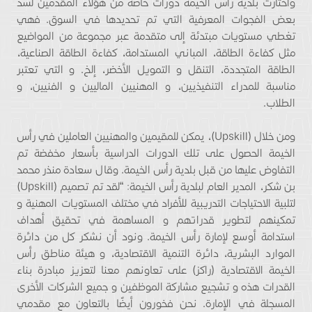
واختارت بلدية رأس الخيمة دورات خاصة من هؤلاء المقدمين لسد
بعض الفجوات المعرفية التي تم تحديدها في السوق. فهي
تغطي مستويات مبتدئة إلى متقدمة عبر مجموعة من المواضيع
مثل كفاءة الطاقة، المباني المستدامة، كفاءة الطاقة الصناعية،
الطاقة المتجددة، التنقل و التمويل الأخضر، إلخ. و التي تعتبر
مناسبة للمدراء التنفيذيين، و المهنيين الماليين و الفنيين، و
الطلاب.
ومن خلال (Upskill)، يمكن للمقيمين والمهنيين العاملين في رأس
الخيمة الحصول على تلك الدورات الدراسية بأسعار مخفضة تم
التفاوض عليها من قبل بلدية رأس الخيمة. وقال سعادة منذر محمد
بن شكر، المدير العام لبلدية رأس الخيمة: “لقد تم تصميم (Upskill)
لتلبية الاحتياجات التدريبية للأفراد في مختلف المستويات المهنية و
تمكينهم لتطوير قدراتهم و المساهمة في تحقيق أهداف
استدامة أوسع لإمارة رأس الخيمة. ونود أن نشكر كل من دائرة
الموارد البشرية، دائرة التنمية الاقتصادية، و هيئة مناطق رأس
الخيمة الاقتصادية (راكز) على تعاونهم معنا لتعزيز مبادرة بناء
القدرات هذه و تشجيع مشاركة الموظفين و جميع الشركات الأخرى
المسجلة في الإمارة. نحن فخورون أيضًا بالتعاون مع مقدمي