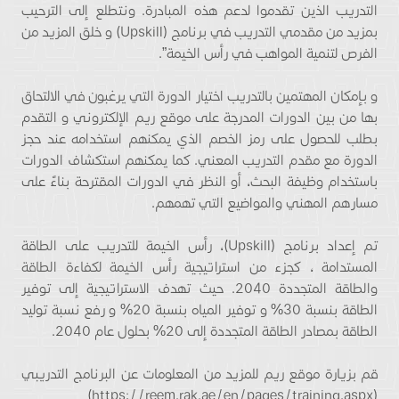
التدريب الذين تقدموا لدعم هذه المبادرة. ونتطلع إلى الترحيب
بمزيد من مقدمي التدريب في برنامج (Upskill) و خلق المزيد من
الفرص لتنمية المواهب في رأس الخيمة”.
و بإمكان المهتمين بالتدريب اختيار الدورة التي يرغبون في الالتحاق
بها من بين الدورات المدرجة على موقع ريم الإلكتروني و التقدم
بطلب للحصول على رمز الخصم الذي يمكنهم استخدامه عند حجز
الدورة مع مقدم التدريب المعني. كما يمكنهم استكشاف الدورات
باستخدام وظيفة البحث، أو النظر في الدورات المقترحة بناءً على
مسارهم المهني والمواضيع التي تهمهم.
تم إعداد برنامج (Upskill)، رأس الخيمة للتدريب على الطاقة
المستدامة ، كجزء من استراتيجية رأس الخيمة لكفاءة الطاقة
والطاقة المتجددة 2040. حيث تهدف الاستراتيجية إلى توفير
الطاقة بنسبة 30% و توفير المياه بنسبة 20% و رفع نسبة توليد
الطاقة بمصادر الطاقة المتجددة إلى 20% بحلول عام 2040.
قم بزيارة موقع ريم للمزيد من المعلومات عن البرنامج التدريبي
(https://reem.rak.ae/en/pages/training.aspx)