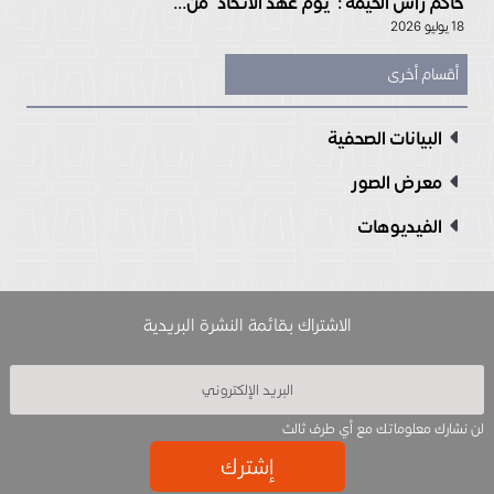
حاكم رأس الخيمة : “يوم عهد الاتحاد” من...
18 يوليو 2026
أقسام أخرى
البيانات الصحفية
معرض الصور
الفيديوهات
الاشتراك بقائمة النشرة البريدية
لن نشارك معلوماتك مع أي طرف ثالث
إشترك