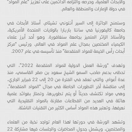
والأبحاث العلمية، وحرصه والتزامه الدائمين على تعزيز “علم المواد”
في دولة الإمارات والمنطقة والعالم.
وستمنح الجائزة إلى السير أنتوني تشيثام، أستاذ الأبحاث في
جامعة كاليفورنيا في سانتا باربارا بالولايات المتحدة الأمريكية،
والأستاذ الزائر المتميز بجامعة سنغافورة. وهو أحد أبرز علماء
الكيمياء المختصين بمجال علم المواد في العالم، ورئيس “مركز
أبحاث رأس الخيمة للمواد المتقدمة” منذ تأسيسه في عام 2007.
وتهدف “ورشة العمل الدولية للمواد المتقدمة 2022″، التي
تحظى بدعم صاحب السمو الشيخ سعود بن صقر القاسمي، منذ
عدة أعوام، والتي تعقد في الفترة من 20 إلى 22 فبراير الجاري،
إلى مناقشة آخر التطورات الحاصلة في مجال “المواد المتقدمة”،
وهي مواد تكتشف حديثاً أو يتم تطويرها، وتمتاز بفوائد علمية
هائلة في العديد من القطاعات مقارنة بالمواد التقليدية التي
نعرفها، وتعتبر هذه المواد أساس الكثير من التقنيات الناشئة.
وتشهد الورشة في دورتها لهذا العام تواجد نخبة من العلماء
والمختصين، ويشمل جدول المحاضرات والجلسات فيها مشاركة 22