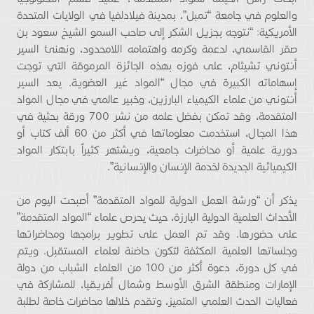
والعلوم في جامعة “تمبل”، بمدينة فيلادلفيا في الولايات المتحدة
الأمريكية: “نتوجه بجزيل الشكر إلى صاحب السمو الشيخ سعود بن
صقر القاسمي، لدعمة وكرمه واهتمامه اللامحدود، ونهنئ السير
أنتوني تشيثام، على فوزه بهذه الجائزة المرموقة التي توجت
إسهاماته الكبيرة في مجال “المواد غير العضوية. يعد السير
أنتوني من علماء الكيمياء البارزين، وخبير عالمي في مجال المواد
المتقدمة، وقد تمكن بفضل علمه من نشر 700 ورقة بحثية في
هذا المجال، استخدمت معلوماتها في أكثر من 60 ألف كتاب أو
دورية علمية أو محاضرات جامعية، ويشتهر كثيراً بابتكار المواد
الكيميائية الجديدة لخدمة الإنسان والإنسانية”.
يذكر أن “ورشة العمل الدولية للمواد المتقدمة” أصبحت اليوم من
الأحداث العلمية الدولية البارزة، حيث يحرص علماء “المواد المتقدمة”
على حضورها. وقد تم العمل على تطوير برامجها ومحاضراتها
وجلساتها العلمية المكثفة لتكون حاضنة لعلماء المستقبل. ويتم
في كل دورة، دعوة أكثر من 100 من العلماء الشباب من دولة
الإمارات ومنطقة الشرق الأوسط وشمال أفريقيا، للمشاركة في
فعاليات الحدث العلمي المتميز، وتقدم خلالها محاضرات خاصة لطلبة