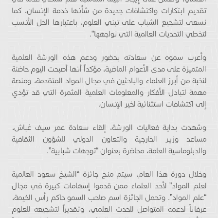
تقديم ابتكارات واكتشافات جديدة من شأنها خدمة الإنسان، كما
نسعى لتشجيع الشباب على تبني العلوم، باعتبارها الحل الأنسب
لتخطي التحديات العالمية التي نواجهها”.
وأعرب سموه عن سعادته بحضور ودعم هذه الورشة العلمية
المتميزة على مدى الأعوام الماضية، مؤكداً أنها أصبحت اليوم حاضنة
لنخبة من أبرز العلماء والباحثين في مجال المواد المتقدمة، ومنصة
مهمة لتبادل الأفكار والمعلومات العلمية المثمرة التي قد تؤدي
إلى اكتشافات استثنائية لخير الإنسان.
وشهدت بداية فعاليات الورشة، إلقاء سعادة عمر سيف غباش،
مساعد وزير الخارجية والتعاون الدولي للشؤون الثقافية
والدبلوماسية العامة، محاضرة بعنوان “توجهات شبابية”.
وخلال دورة هذا العام، سيتم منح جائزة “الشيخ سعود العالمية
لعلم المواد” لأحد العلماء ممن قدموا إسهامات كبيرة في مجال
“علم المواد”. وتحمل الجائزة اسم صاحب السمو حاكم رأس الخيمة،
عرفاناً لدعمه المتواصل للحدث العلمي، وتقديراً لتشجيعه للعلوم