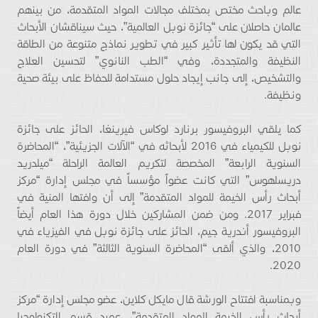
عالم وباحث مختص بمختلف مجالات المواد المتقدمة، من بينهم
عالمان حاصلان على “جائزة نوبل العالمية”، حيث سيناقشان الأبحاث
التي قد يكون لها تأثير كبير في تطوير نماذج متنوعة من الطاقة
النظيفة والمتجددة، وفي “الطب النانوي” لتحسين العلاج
والتشخيص، إلى جانب إيجاد حلول مستدامة للحفاظ على بيئة صحية
ونظيفة.
كما يلقي البروفيسور برنارد لوكاس فيرينغا، الحائز على جائزة
نوبل للكيمياء في 2016 لأبحاثه في “الآلات الجزيئية”، “المحاضرة
السنوية الرابعة” المخصصة لتكريم العالمة الراحلة “ميلدريد
دريسلهوس” التي كانت عضواً مؤسساً في مجلس إدارة “مركز
أبحاث رأس الخيمة للمواد المتقدمة” إلى أن وافتها المنية في
فبراير 2017. ومن ضمن المشاركين خلال دورة هذا العام أيضاً
البروفيسور أندرية جيم، الحائز على جائزة نوبل في الفيزياء في
2010، والذي ألقى “المحاضرة السنوية الثالثة” في دورة العام
2020.
وبمناسبة افتتاح الورشة قال مايكل كلاين، عضو مجلس إدارة “مركز
أبحاث رأس الخيمة للمواد المتقدمة”، عميد قسم التكنولوجيا