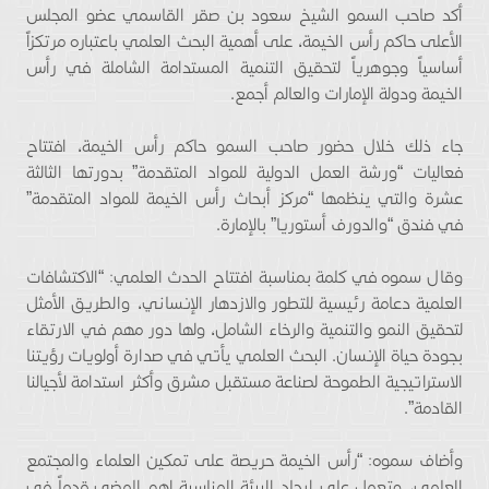
أكد صاحب السمو الشيخ سعود بن صقر القاسمي عضو المجلس
الأعلى حاكم رأس الخيمة، على أهمية البحث العلمي باعتباره مرتكزاً
أساسياً وجوهرياً لتحقيق التنمية المستدامة الشاملة في رأس
الخيمة ودولة الإمارات والعالم أجمع.
جاء ذلك خلال حضور صاحب السمو حاكم رأس الخيمة، افتتاح
فعاليات “ورشة العمل الدولية للمواد المتقدمة” بدورتها الثالثة
عشرة والتي ينظمها “مركز أبحاث رأس الخيمة للمواد المتقدمة”
في فندق “والدورف أستوريا” بالإمارة.
وقال سموه في كلمة بمناسبة افتتاح الحدث العلمي: “الاكتشافات
العلمية دعامة رئيسية للتطور والازدهار الإنساني، والطريق الأمثل
لتحقيق النمو والتنمية والرخاء الشامل، ولها دور مهم في الارتقاء
بجودة حياة الإنسان. البحث العلمي يأتي في صدارة أولويات رؤيتنا
الاستراتيجية الطموحة لصناعة مستقبل مشرق وأكثر استدامة لأجيالنا
القادمة”.
وأضاف سموه: “رأس الخيمة حريصة على تمكين العلماء والمجتمع
العلمي، وتعمل على إيجاد البيئة المناسبة لهم للمضي قدماً في