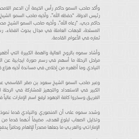
وأكد صاحب السمو حاكم رأس الخيمة أن الدعم اللامحد
رئيس الدولة، “حفظه الله”، وأخيه صاحب السمو الشيخ
حاكم دبي، “رعاه الله”، وأخيه صاحب السمو الشيخ محم
المسلحة، للجهات العاملة في مجال بحوث الفضاء، 
ثماره في الأعوام القادمة.
وأشاد سموه بالروح العالية والهمة الكبيرة التي أظ
مراحل الرحلة ما أسهم في رسم صورة ايجابية عن ا
النيادي وما أظهره من إخلاص في مساندة أخيه هزاع قبي
وعبر صاحب السمو الشيخ سعود بن صقر القاسمي عن ش
الكبير في الاستعداد والتجهيز للمشاركة في الرحلة ا
الفريق وسخروا كافة الجهود لرفع اسم الإمارات عالياً ف
وشدد سموه على أن المنصوري والنيادي قدما نموذجاً 
وتذليل الصعاب لبلوغ للهدف، مضيفاً أنهما قدما م
الإماراتي والعربي ما جعلها مصدراً للإلهام وحافزاً يد