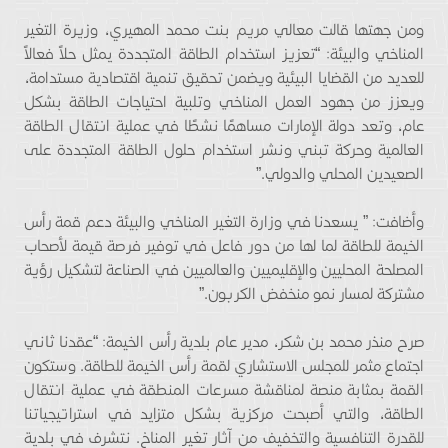
ومن جهتها قالت معالي مريم بنت محمد المهيري، وزيرة التغير
المناخي والبيئة: “تعزيز استخدام الطاقة المتجددة يمثل حلاً فعالاً
للعديد من القضايا البيئية ويضمن تحقيق تنمية اقتصادية مستدامة،
ويعزز من جهود العمل المناخي وتلبية احتياجات الطاقة بشكل
عام، وتعد دولة الإمارات مساهمًا نشطًا في عملية انتقال الطاقة
العالمية وحركة تبني ونشر استخدام حلول الطاقة المتجددة على
الصعيدين المحلي والدولي.”
وأضافت: ” يسعدنا في وزارة التغير المناخي والبيئة دعم قمة رأس
الخيمة للطاقة لما لها من دور فاعل في توفير فرصة قيمة لأصحاب
المصلحة المحليين والإقليميين والعالميين في الصناعة لتشكيل رؤية
مشتركة لمسار نمو منخفض الكربون.”
صرح منذر محمد بن شكر، مدير عام بلدية رأس الخيمة: “عقدنا ثاني
اجتماع مثمر للمجلس الاستشاري لقمة رأس الخيمة للطاقة. وستكون
القمة بمثابة منصة لمناقشة مسرعات المنطقة في عملية انتقال
الطاقة، والتي أصبحت مركزية بشكل متزايد في استراتيجياتنا
للقدرة التنافسية والتخفيف من آثار تغير المناخ. نتشرف في بلدية