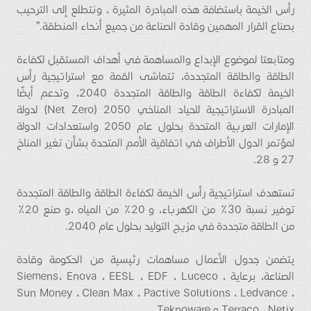
رأس الخيمة باستضافة هذه المبادرة المثيرة ، ونتطلع إلى الترحيب
بصناع القرار المهمين وقادة الصناعة من جميع أنحاء المنطقة.”
ومتابعتا لموضوع الإبداع والمساهمة في أهداف المستقبل لكفاءة
الطاقة والطاقة المتجددة، تتماشى القمة مع استراتيجية رأس
الخيمة لكفاءة الطاقة والطاقة المتجددة 2040، وتدعم أيضًا
المبادرة الاستراتيجية للحياد المناخي 2050 (Net Zero) لدولة
الإمارات العربية المتحدة بحلول عام 2050 واستعدادات الدولة
لمؤتمر الدول الأطراف في اتفاقية الأمم المتحدة بشأن تغير المناخ
27 و 28.
تستهدف استراتيجية رأس الخيمة لكفاءة الطاقة والطاقة المتجددة
توفير نسبة 30٪ من الكهرباء، و 20٪ من المياه ،و صنع 20٪
من الطاقة متجددة في مزيج التوليد بحلول عام 2040.
يتضمن جدول الأعمال مساهمات رئيسية من الحكومة وقادة
الصناعة، برعاية Siemens، Enova ، EESL ، EDF ، Luceco ،
Sun Money ، Clean Max ، Pactive Solutions ، Ledvance ،
Terraco ، Netix و Teknoware.