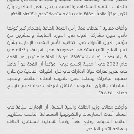
متطلبات التنمية المستدامة واتفاقية باريس للتغير المناخي، وأن
تكون مركزاً عالمياً للحفاظ على بيئة مستدامة تدعم الاقتصاد الأخضر”.
وأضاف معاليه:” تحظى قمة رأس الخيمة للطاقة باهتمام كبير كونها
تأتي قبيل مشاركة الدولة في الدورة السابعة والعشرين من
مؤتمر الدول الأطراف في اتفاقية الأمم المتحدة الإطارية بشأن
تغير المناخ التي تستضيفها جمهورية مصر العربية، وكذلك في
ظل استعداد الإمارات لاستضافة الدورة الثامنة والعشرين من القمة
عام 2023 في ” مدينة إكسبو دبي”، مؤكداً أن للقمة دوراً فاعلاً
في تعزيز قدرات دولة الإمارات في ظل التغيرات العالمية من خلال
تصميم مبادرات وخطط عمل طموحة لقطاع الطاقة، وتحديد
المبادرات والرؤى الطموحة للانتقال لمرحلة جديدة تدعم تنويــع
مصــادر الطاقــة”.
وأوضح معالي وزير الطاقة والبنية التحتية، أن الإمارات سبّاقة في
اعتماد أحدث الممارسات والتكنولوجيا المستدامة الداعمة لمشاريع
الطاقة النظيفة، وتتبع نهجاً واضحاً للتخطيط لمستقبل الطاقة
ومعالجة التغير المناخي،