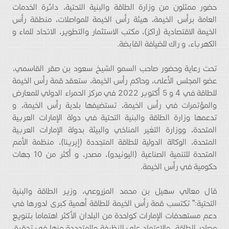
حضور ممثلون من وزارة الطاقة والبنية التحتية، دائرة الخدمات
العامة برأس الخيمة، هيئة رأس الخيمة للمواصلات، منطقة رأس
الخيمة الاقتصادية (راكز)، مكتب الاستثمار والتطوير، الاتحاد للماء و
الكهرباء، و راك للضيافة القابضة.
تحت رعاية وحضور صاحب السمو الشيخ سعود بن صقر القاسمي،
عضو المجلس الأعلى، وحاكم رأس الخيمة، ستعقد قمة رأس الخيمة
للطاقة في 4 و 5 أكتوبر 2022 في مركز الحمراء الدولي للمعارض
والمؤتمرات في رأس الخيمة، تستضيفها بلدية رأس الخيمة، و
تدعمها وزارة الطاقة والبنية التحتية في دولة الإمارات العربية
المتحدة، ووزارة التغير المناخي والبيئة بدولة الإمارات العربية
المتحدة، الوكالة الدولية للطاقة المتجددة (إيرينا)، منظمة الأمم
المتحدة للتنمية الصناعية (اليونيدو)، مصدر، و أكثر من 10 جهات
حكومية في رأس الخيمة.
قال معالي سهيل بن محمد المزروعي، وزير الطاقة والبنية
التحتية:” تكتسب قمة رأس الخيمة للطاقة أهمية كبرى لدورها في
دعم مستهدفات الإمارات كواحدة من البلدان الأكثر اهتماما بتنويع
مصادر الطاقة، والاعتماد على النظيفة والمتجددة منها في تحقيق