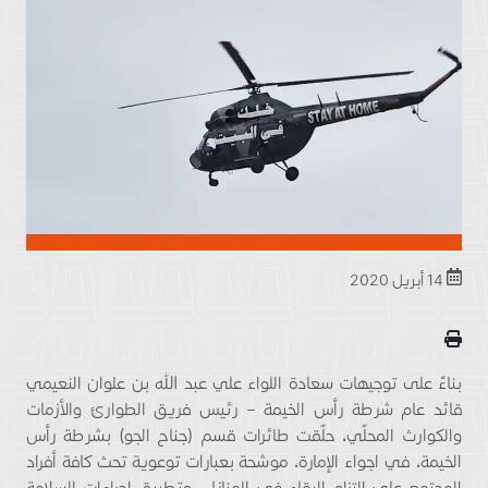
14 أبريل 2020
بناءً على توجيهات سعادة اللواء علي عبد الله بن علوان النعيمي
قائد عام شرطة رأس الخيمة – رئيس فريق الطوارئ والأزمات
والكوارث المحلّي، حلّقت طائرات قسم (جناح الجو) بشرطة رأس
الخيمة، في اجواء الإمارة، موشحة بعبارات توعوية تحث كافة أفراد
المجتمع على التزام البقاء في المنازل، وتطبيق إجراءات السلامة