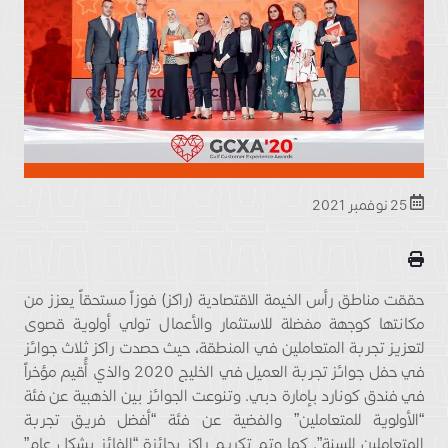
25 نوفمبر 2021
حققت مناطق رأس الخيمة الاقتصادية (راكز) فوزاً مستحقاً يعزز من
مكانتها كوجهة مفضلة للاستثمار والأعمال تولي أولوية قصوى
لتعزيز تجربة المتعاملين في المنطقة، حيث حصدت راكز ثلاث جوائز
في حفل جوائز تجربة العميل في الخليج 2020 والذي أُقيم مؤخراً
في فندق كونارد بإمارة دبي. وتنوعت الجوائز بين الذهبية عن فئة
“الأولوية للمتعاملين” والفضية عن فئة “أفضل فريق تجربة
المتعاملين للسنة”. كما وتم تكريم راكز بجائزة “الفائز بشكل عام”